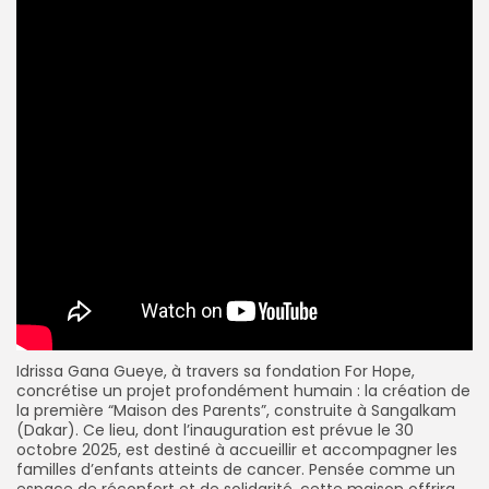
Idrissa Gana Gueye, à travers sa fondation For Hope,
concrétise un projet profondément humain : la création de
la première “Maison des Parents”, construite à Sangalkam
(Dakar). Ce lieu, dont l’inauguration est prévue le 30
octobre 2025, est destiné à accueillir et accompagner les
familles d’enfants atteints de cancer. Pensée comme un
espace de réconfort et de solidarité, cette maison offrira