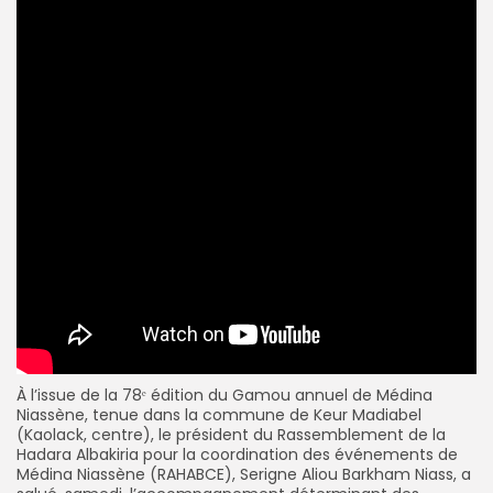
À l’issue de la 78ᵉ édition du Gamou annuel de Médina
Niassène, tenue dans la commune de Keur Madiabel
(Kaolack, centre), le président du Rassemblement de la
Hadara Albakiria pour la coordination des événements de
Médina Niassène (RAHABCE), Serigne Aliou Barkham Niass, a