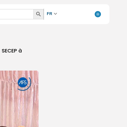
Search
FR
Button
– SECEP à