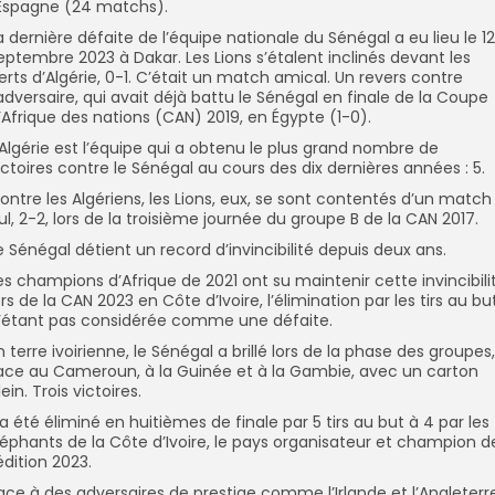
’Espagne (24 matchs).
La dernière défaite de l’équipe nationale du Sénégal a eu lieu le 12
eptembre 2023 à Dakar. Les Lions s’étalent inclinés devant les
erts d’Algérie, 0-1. C’était un match amical. Un revers contre
’adversaire, qui avait déjà battu le Sénégal en finale de la Coupe
’Afrique des nations (CAN) 2019, en Égypte (1-0).
L’Algérie est l’équipe qui a obtenu le plus grand nombre de
ictoires contre le Sénégal au cours des dix dernières années : 5.
ontre les Algériens, les Lions, eux, se sont contentés d’un match
ul, 2-2, lors de la troisième journée du groupe B de la CAN 2017.
e Sénégal détient un record d’invincibilité depuis deux ans.
es champions d’Afrique de 2021 ont su maintenir cette invincibili
ors de la CAN 2023 en Côte d’Ivoire, l’élimination par les tirs au bu
’étant pas considérée comme une défaite.
En terre ivoirienne, le Sénégal a brillé lors de la phase des groupes,
ace au Cameroun, à la Guinée et à la Gambie, avec un carton
lein. Trois victoires.
l a été éliminé en huitièmes de finale par 5 tirs au but à 4 par les
léphants de la Côte d’Ivoire, le pays organisateur et champion d
’édition 2023.
ace à des adversaires de prestige comme l’Irlande et l’Angleterr