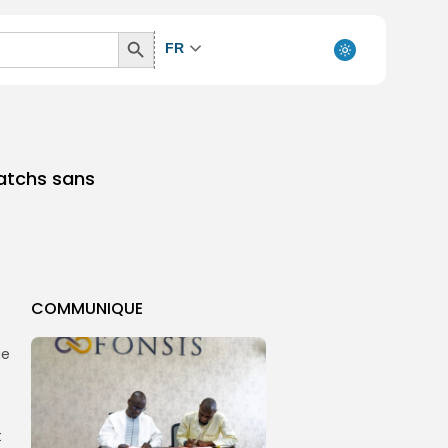
Search
FR
Button
matchs sans
COMMUNIQUE
ue
6
t