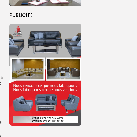
PUBLICITE
té
t
e
e,