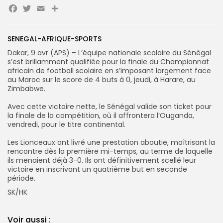
Facebook
Twitter
Email
Partager
Search
Search
for:
Button
SENEGAL-AFRIQUE-SPORTS
FR
Dakar, 9 avr (APS) – L’équipe nationale scolaire du Sénégal
s’est brillamment qualifiée pour la finale du Championnat
africain de football scolaire en s’imposant largement face
au Maroc sur le score de 4 buts à 0, jeudi, à Harare, au
Zimbabwe.
‎Avec cette victoire nette, le Sénégal valide son ticket pour
la finale de la compétition, où il affrontera l’Ouganda,
vendredi, pour le titre continental.
‎Les Lionceaux ont livré une prestation aboutie, maîtrisant la
rencontre dès la première mi-temps, au terme de laquelle
ils menaient déjà 3-0. Ils ont définitivement scellé leur
victoire en inscrivant un quatrième but en seconde
période.
‎SK/HK
Voir aussi :