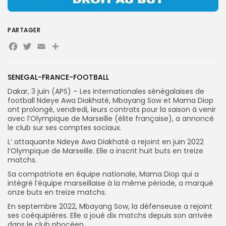
Search
Search
for:
Button
PARTAGER
Facebook
Twitter
Email
Partager
FR
SENEGAL-FRANCE-FOOTBALL
Dakar, 3 juin (APS) – Les internationales sénégalaises de
football Ndeye Awa Diakhaté, Mbayang Sow et Mama Diop
ont prolongé, vendredi, leurs contrats pour la saison à venir
avec l’Olympique de Marseille (élite française), a annoncé
le club sur ses comptes sociaux.
L’ attaquante Ndeye Awa Diakhaté a rejoint en juin 2022
l’Olympique de Marseille. Elle a inscrit huit buts en treize
matchs.
Sa compatriote en équipe nationale, Mama Diop qui a
intégré l’équipe marseillaise à la même période, a marqué
onze buts en treize matchs.
En septembre 2022, Mbayang Sow, la défenseuse a rejoint
ses coéquipières. Elle a joué dix matchs depuis son arrivée
dans le club phocéen.