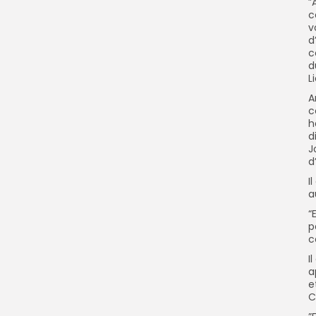
”
c
v
d
c
d
L
A
c
h
d
J
d
I
a
“
p
c
I
a
e
C