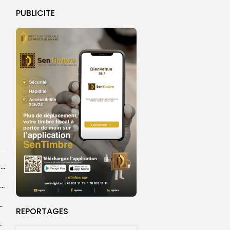
PUBLICITE
Touba : inauguration d’un commissariat pour renforcer le dispositif sécuritaire de la...
Grand Magal de Touba : la communauté layenne souligne une célébration qui...
a dévoile une feuille de route
REPORTAGES
e un événement porteur...