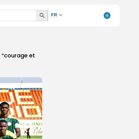
Search
FR
Button
e “courage et