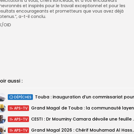
Félicitations à vous, chers lionceaux, et à vos encadreurs
hevronnés et inspirés pour le travail exceptionnel et pour les
ésultats encourageants et prometteurs que vous avez déjà
btenus.”, a-t-il conclu.
K/OID
oir aussi :
DÉPÊCHES
APS-TV
CESTI : Dr Mouminy Camar
APS-TV
Grand Magal 2026 : Chérif Mouhamad Al Hassani salu
APS-TV