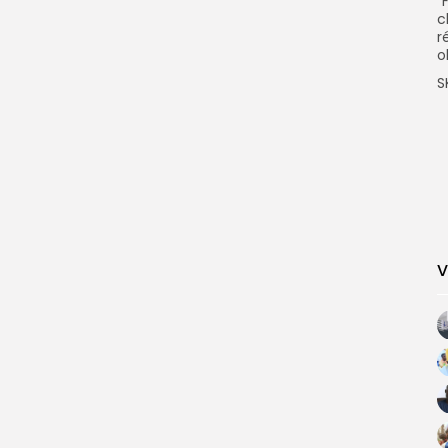
”
c
r
o
S
V