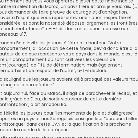
Au moment où vous vous apprêtez à jouer cette finale inédite
ontre la sélection du Maroc, un pays frère et ami, je voudrais, (…
ous demander de faire preuve de courage et d’abnégation,
’avoir à l’esprit que vous représentez une nation respectée et
onsidérée, et dont la notoriété dépasse largement les frontières
u continent africain”, a-t-il dit dans un discours adressé aux
ionceaux U17.
madou Ba a invité les joueurs à “être à la hauteur. ”Votre
omportement, à l’occasion de cette finale, devra donc être à la
auteur de ce que représente votre pays dans le monde, c’est-à
ire un comportement où sont cultivées les valeurs de
om(courage), de Fitt, de détermination, mais également
’empathie et de respect de l’autre”, a-t-il déclaré.
l a souligné que les joueurs avaient déjà pratiqué ces valeurs ”to
u long de la compétition”.
Et aujourd’hui, face au Maroc, il s’agit de parachever le récital, et
ar la grâce de Dieu, de sortir victorieux de cette dernière
onfrontation”, a dit Amadou Ba.
l a félicité les joueurs pour “les moments de joie et d’allégresse”
pportés au pays et aux Sénégalais ainsi que leur “parcours brilla
t historique” dans cette CAN et la qualification à la prochaine
oupe du monde de la catégorie.