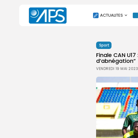
ACTUALITES
POLITIQUE
Sport
SOCIÉTÉ
Finale CAN U17 
ÉCONOMIE
d’abnégation”
CULTURE
VENDREDI 19 MAI 2023
SPORT
ENVIRONNEMENT
INTERNATIONAL
AGENDA
SANTE