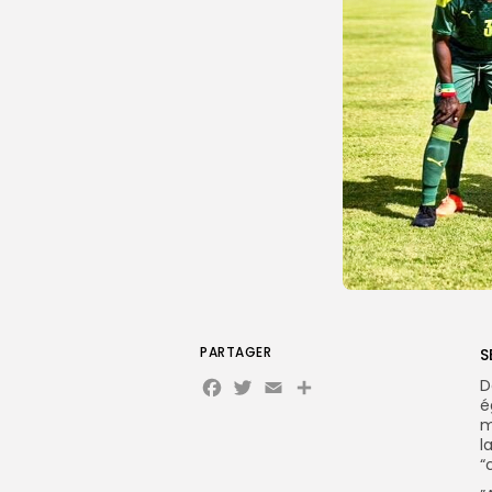
PARTAGER
S
Facebook
Twitter
Email
D
é
m
l
“