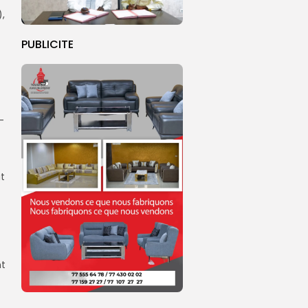
),
PUBLICITE
-
ut
nt