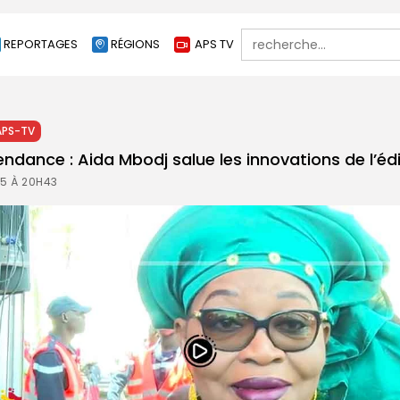
Search
REPORTAGES
RÉGIONS
APS TV
for:
APS-TV
endance : Aida Mbodj salue les innovations de l’éd
25 À 20H43