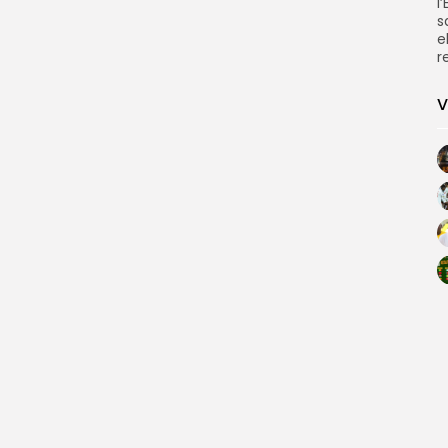
l
s
e
r
V