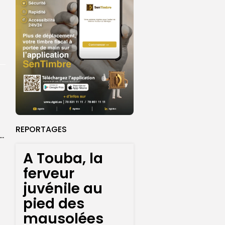
REPORTAGES
ket U18 : les sélections masculine et féminine du Sénégal fixées sur...
A Touba, la
ferveur
juvénile au
pied des
mausolées