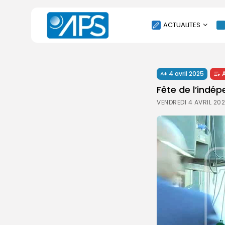
ACTUALITES
POLITIQUE
4 avril 2025
SOCIÉTÉ
Fête de l’indép
ÉCONOMIE
VENDREDI 4 AVRIL 20
CULTURE
SPORT
ENVIRONNEMENT
INTERNATIONAL
AGENDA
SANTE