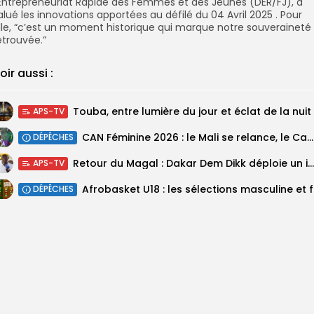
’Entrepreneuriat Rapide des Femmes et des Jeunes (DER/FJ), a
alué les innovations apportées au défilé du 04 Avril 2025 . Pour
lle, “c’est un moment historique qui marque notre souveraineté
etrouvée.”
oir aussi :
Touba, entre lumière du jour et éclat de la nuit
APS-TV
‎CAN Féminine 2026 : le Mali se relance, le Cameroun domine le...
DÉPÊCHES
Retour du Magal : Dakar Dem Dikk déploie un important dispositif pour...
APS-TV
‎Afrobas
DÉPÊCHES