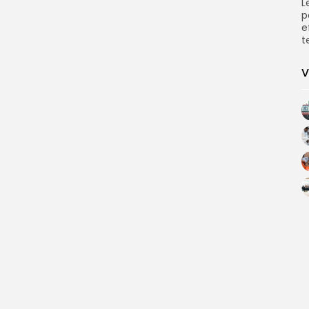
L
p
e
t
V