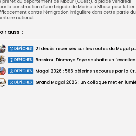
e préfet du département de Mbour (Ouest), a plaidé vendredi
our la construction d’une brigade de Marine à Mbour pour lutter
fficacement contre l’émigration irrégulière dans cette partie du
erritoire national.
oir aussi :
21 décès recensés sur les routes du Magal pa
DÉPÊCHES
Bassirou Dioma
DÉPÊCHES
Magal 2026 : 566 pèlerins se
DÉPÊCHES
DÉPÊCHES