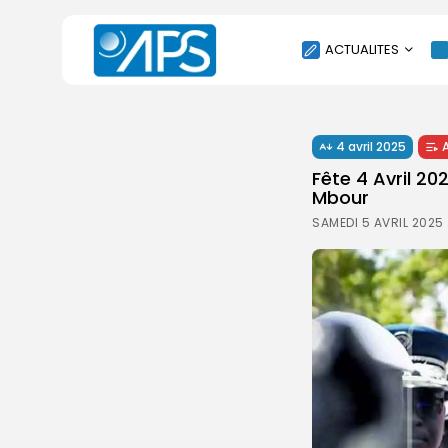
ACTUALITES
POLITIQUE
4 avril 2025
SOCIÉTÉ
Fête 4 Avril 20
ÉCONOMIE
Mbour
CULTURE
SAMEDI 5 AVRIL 2025 
SPORT
ENVIRONNEMENT
INTERNATIONAL
AGENDA
SANTE