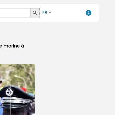
Search
FR
Button
de marine à