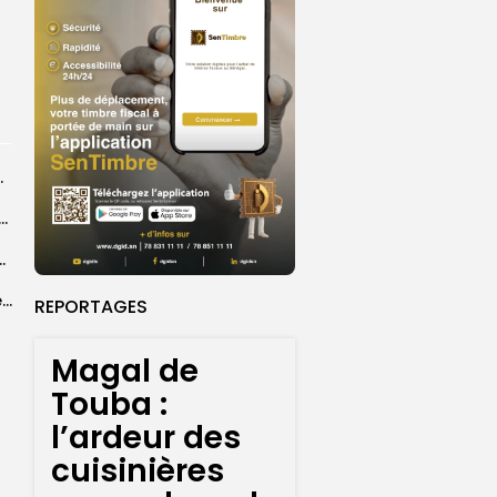
r les sapeurs-pompiers
ye Faye souhaite un ‘’excellent Magal’’ aux fidèles
courus par la Croix-Rouge sénégalaise
Grand Magal 2026 : un colloque met en lumière la portée universelle...
REPORTAGES
Magal de
Touba :
l’ardeur des
cuisinières