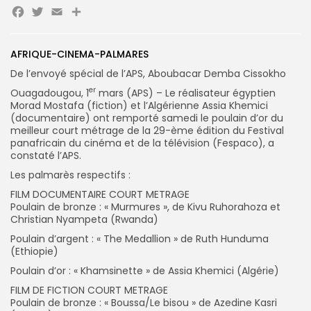
Facebook
Twitter
Email
Partager
Search
Search
for:
Button
AFRIQUE-CINEMA-PALMARES
FR
De l’envoyé spécial de l’APS, Aboubacar Demba Cissokho
er
Ouagadougou, 1
mars (APS) – Le réalisateur égyptien
Morad Mostafa (fiction) et l’Algérienne Assia Khemici
(documentaire) ont remporté samedi le poulain d’or du
meilleur court métrage de la 29-ème édition du Festival
panafricain du cinéma et de la télévision (Fespaco), a
constaté l’APS.
Les palmarès respectifs :
FILM DOCUMENTAIRE COURT METRAGE
Poulain de bronze : « Murmures », de Kivu Ruhorahoza et
Christian Nyampeta (Rwanda)
Poulain d’argent : « The Medallion » de Ruth Hunduma
(Ethiopie)
Poulain d’or : « Khamsinette » de Assia Khemici (Algérie)
FILM DE FICTION COURT METRAGE
Poulain de bronze : « Boussa/Le bisou » de Azedine Kasri