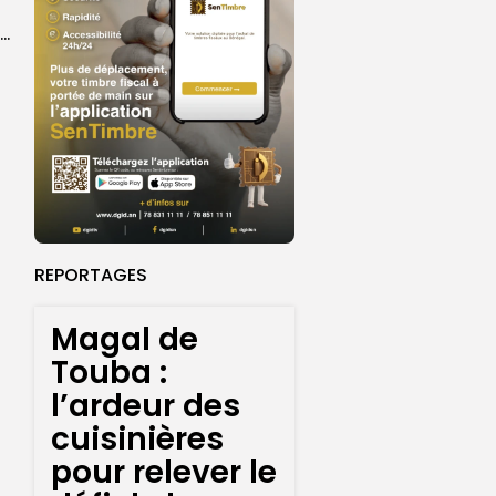
Birame Ousmane Fall, alias Hamza : l’icône populaire du Grand Magal
REPORTAGES
Magal de
Touba :
l’ardeur des
cuisinières
pour relever le