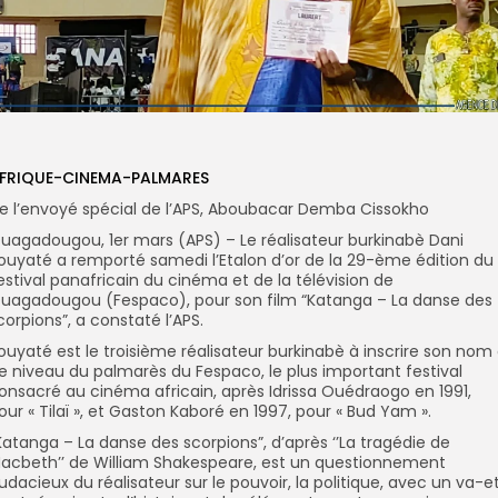
FRIQUE-CINEMA-PALMARES
e l’envoyé spécial de l’APS, Aboubacar Demba Cissokho
uagadougou, 1er mars (APS) – Le réalisateur burkinabè Dani
ouyaté a remporté samedi l’Etalon d’or de la 29-ème édition du
estival panafricain du cinéma et de la télévision de
uagadougou (Fespaco), pour son film “Katanga – La danse des
corpions”, a constaté l’APS.
ouyaté est le troisième réalisateur burkinabè à inscrire son nom
e niveau du palmarès du Fespaco, le plus important festival
onsacré au cinéma africain, après Idrissa Ouédraogo en 1991,
our « Tilaï », et Gaston Kaboré en 1997, pour « Bud Yam ».
Katanga – La danse des scorpions”, d’après ‘’La tragédie de
acbeth’’ de William Shakespeare, est un questionnement
udacieux du réalisateur sur le pouvoir, la politique, avec un va-e