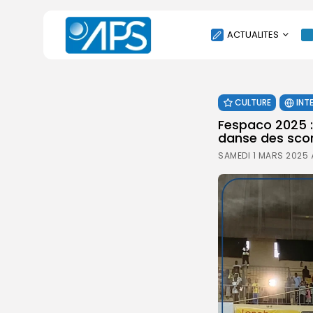
ACTUALITES
POLITIQUE
CULTURE
INT
SOCIÉTÉ
Fespaco 2025 :
ÉCONOMIE
danse des sco
CULTURE
SAMEDI 1 MARS 2025 
SPORT
ENVIRONNEMENT
INTERNATIONAL
AGENDA
SANTE