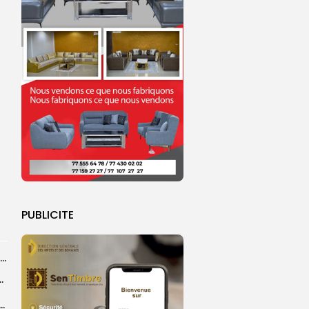
PUBLICITE
Magal de Touba : plus de 4.800 policiers déployés pour sécuriser les...
ts dans des accidents de la route...
e à Ceuta : 67 décès confirmés, retour en nombre des...