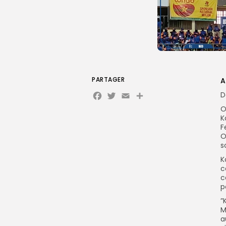
PARTAGER
A
Facebook
Twitter
Email
Partager
D
O
K
F
O
s
K
c
c
p
”
M
a