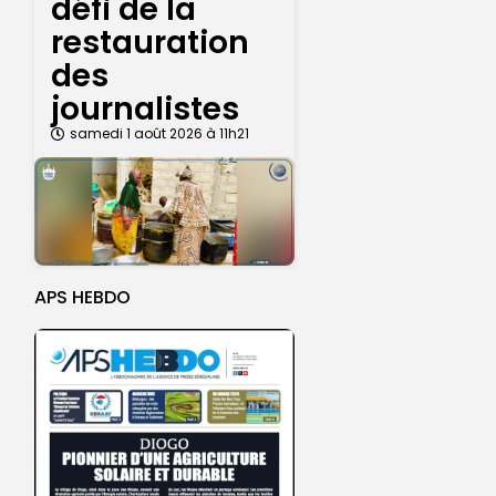
défi de la
restauration
des
journalistes
samedi 1 août 2026 à 11h21
APS HEBDO