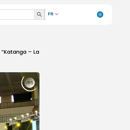
Search
FR
Button
m ”Katanga – La