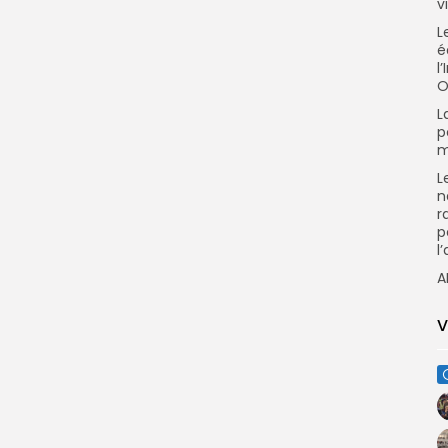
v
L
é
l
O
L
p
m
L
n
r
p
l
A
V