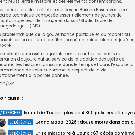
ient réussi entre l’histoire et des éléments contemporains.
es scènes du film ont été réalisées au Burkina Faso avec une
quipe technique composée essentiellement de jeunes de
’Institut supérieur de l’image et du son/Studio Ecole de
uagadougou. (ISIS).
a problématique de la gouvernance politique et du rapport au
ouvoir est au cœur de ce film tourné en noir et blanc et joué en
ooré.
e réalisateur réussit magistralement à mettre les outils de
arration d’aujourd’hui au service de la tradition des Djélis de
aconter les histoires, d’inscrire dans le temps et dans l’espace la
ermanence de valeurs comme le respect de la vie,
’attachement à la parole donnée.
DC/MK
oir aussi :
DÉPÊCHES
Grand Magal 2026 : douze mor
DÉPÊCHES
Crise migratoir
DÉPÊCHES