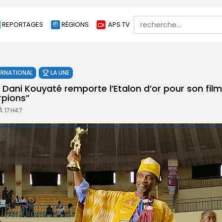
Search
REPORTAGES
RÉGIONS
APS TV
for:
ERNATIONAL
LA UNE
 Dani Kouyaté remporte l’Etalon d’or pour son fil
rpions”
À 17H47