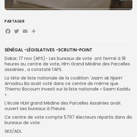
Search
Search
for:
Button
PARTAGER
FR
Facebook
Twitter
Email
Partager
SÉNÉGAL -LÉGISLATIVES -SCRUTIN-POINT
Dakar, 17 nov (APS)- Les bureaux de vote ont fermé à 18
heures au centre de vote, Hlm Grand Médine des Parcelles
assainies , a constaté l’APS.
La tête de liste nationale de la coalition ‘Jaam ak Njarin’
Amadou Ba avait voté dans ce centre de même que
Thierno Bocoum investi sur la liste nationale « Saam Kaddu
» .
L’école HLM grand Médine des Parcelles Assainies avait
ouvert ses bureaux à l’heure.
Ce centre de vote compte 5797 électeurs répartis dans dix
bureaux de vote.
SKS/ADL