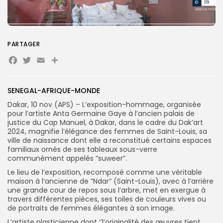
Search
Search
for:
Button
PARTAGER
Facebook
Twitter
Email
Partager
FR
SENEGAL-AFRIQUE-MONDE
Dakar, 10 nov (APS) – L’exposition-hommage, organisée
pour l’artiste Anta Germaine Gaye à l’ancien palais de
justice du Cap Manuel, à Dakar, dans le cadre du Dak’art
2024, magnifie l’élégance des femmes de Saint-Louis, sa
ville de naissance dont elle a reconstitué certains espaces
familiaux ornés de ses tableaux sous-verre
communément appelés ”suweer”.
Le lieu de l’exposition, recomposé comme une véritable
maison à l’ancienne de ”Ndar” (Saint-Louis), avec à l’arrière
une grande cour de repos sous l’arbre, met en exergue à
travers différentes pièces, ses toiles de couleurs vives ou
de portraits de femmes élégantes à son image.
L’artiste plasticienne dont ‘’l’originalité des œuvres tient