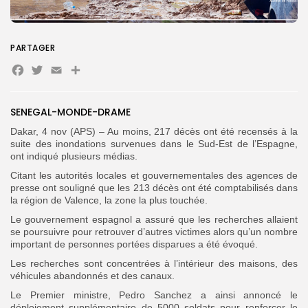
Search
Search
for:
Button
PARTAGER
Facebook
Twitter
Email
Partager
FR
SENEGAL-MONDE-DRAME
Dakar, 4 nov (APS) – Au moins, 217 décès ont été recensés à la
suite des inondations survenues dans le Sud-Est de l’Espagne,
ont indiqué plusieurs médias.
Citant les autorités locales et gouvernementales des agences de
presse ont souligné que les 213 décès ont été comptabilisés dans
la région de Valence, la zone la plus touchée.
Le gouvernement espagnol a assuré que les recherches allaient
se poursuivre pour retrouver d’autres victimes alors qu’un nombre
important de personnes portées disparues a été évoqué.
Les recherches sont concentrées à l’intérieur des maisons, des
véhicules abandonnés et des canaux.
Le Premier ministre, Pedro Sanchez a ainsi annoncé le
déploiement supplémentaire de 5000 soldats pour renforcer le