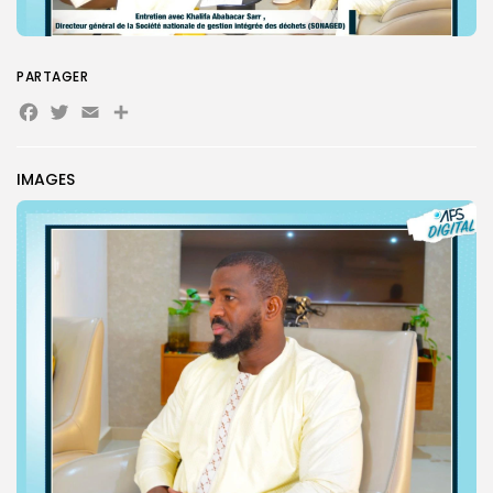
PARTAGER
Facebook
Twitter
Email
Partager
Search
Search
IMAGES
for:
Button
FR