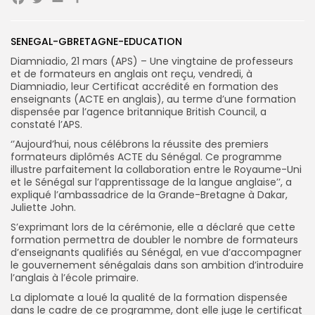
Facebook
Twitter
Email
Partager
SENEGAL-GBRETAGNE-EDUCATION
Diamniadio, 21 mars (APS) – Une vingtaine de professeurs
Search
Search
for:
et de formateurs en anglais ont reçu, vendredi, à
Button
Diamniadio, leur Certificat accrédité en formation des
enseignants (ACTE en anglais), au terme d’une formation
FR
dispensée par l’agence britannique British Council, a
constaté l’APS.
‘’Aujourd’hui, nous célébrons la réussite des premiers
formateurs diplômés ACTE du Sénégal. Ce programme
illustre parfaitement la collaboration entre le Royaume-Uni
et le Sénégal sur l’apprentissage de la langue anglaise’’, a
expliqué l’ambassadrice de la Grande-Bretagne à Dakar,
Juliette John.
S’exprimant lors de la cérémonie, elle a déclaré que cette
formation permettra de doubler le nombre de formateurs
d’enseignants qualifiés au Sénégal, en vue d’accompagner
le gouvernement sénégalais dans son ambition d’introduire
l’anglais à l’école primaire.
La diplomate a loué la qualité de la formation dispensée
dans le cadre de ce programme, dont elle juge le certificat