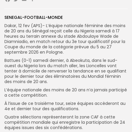
Facebook
Twitter
Email
Partager
Search
Search
for:
SENEGAL-FOOTBALL-MONDE
Button
Dakar, 12 fev (APS)- L’équipe nationale féminine des moins
FR
de 20 ans du Sénégal reçoit celle du Nigeria samedi à 17
heures au terrain annexe du stade Abdoulaye Wade de
Diamniadio, en match retour du 3e tour qualificatif pour la
Coupe du monde de la catégorie prévue du 5 au 27
septembre 2026 en Pologne.
Battues (0-1) samedi dernier, à Abeokuta, dans le sud-
ouest du Nigeria lors du match aller, les Lioncelles vont
tenter à domicile de renverser la tendance en se qualifiant
pour le dernier tour des éliminatoires du Mondial féminin
des moins de 20 ans.
L’équipe nationale des moins de 20 ans n’a jamais participé
a cette compétition.
À l’issue de ce troisième tour, seize équipes accèderont au
4e et dernier tour des qualifications.
Quatre sélections représenteront la zone CAF à cette
compétition mondiale qui enregistre la participation de 24
équipes issues des six confédérations.