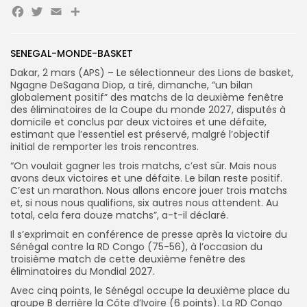
Facebook
Twitter
Email
Partager
Search
Search
SENEGAL-MONDE-BASKET
for:
Button
Dakar, 2 mars (APS) – Le sélectionneur des Lions de basket,
Ngagne DeSagana Diop, a tiré, dimanche, “un bilan
FR
globalement positif” des matchs de la deuxième fenêtre
des éliminatoires de la Coupe du monde 2027, disputés à
domicile et conclus par deux victoires et une défaite,
estimant que l’essentiel est préservé, malgré l’objectif
initial de remporter les trois rencontres.
“On voulait gagner les trois matchs, c’est sûr. Mais nous
avons deux victoires et une défaite. Le bilan reste positif.
C’est un marathon. Nous allons encore jouer trois matchs
et, si nous nous qualifions, six autres nous attendent. Au
total, cela fera douze matchs”, a-t-il déclaré.
Il s’exprimait en conférence de presse après la victoire du
Sénégal contre la RD Congo (75-56), à l’occasion du
troisième match de cette deuxième fenêtre des
éliminatoires du Mondial 2027.
Avec cinq points, le Sénégal occupe la deuxième place du
groupe B derrière la Côte d’Ivoire (6 points). La RD Congo