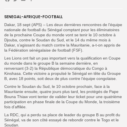
Facebook
Twitter
Email
Partager
Search
Search
for:
Button
SENEGAL-AFRIQUE-FOOTBALL
Dakar, 18 sept (APS) – Les deux dernières rencontres de l’équipe
FR
nationale de football du Sénégal comptant pour les éliminatoires
de la prochaine Coupe du monde vont se tenir le 10 octobre à
Djouba, contre le Soudan du Sud, et le 14 du même mois à
Dakar, s’agissant du match contre la Mauritanie, a-t-on appris de
la Fédération sénégalaise de football (FSF).
Les Lions ont fait un pas important vers la qualification en Coupe
du monde dans le groupe B la semaine dernière, en
renversant (3-2) la République démocratique du Congo à
Kinshasa. Cette victoire a propulsé le Sénégal en tête du Groupe
B, avec 18 points, soit deux de plus contre l’équipe congolaise.
Contre le Soudan du Sud, le 10 octobre prochain, face à la
Mauritanie ensuite, quatre jours plus tard, les protégés de Pape
Bouna Thiaw vont tenter de valider leur ticket pour une quatrième
participation en phase finale de la Coupe du Monde, la troisième
fois d’affilée.
La RDC, qui a perdu sa place de leader du groupe B au profit du
Sénégal, va de son côté essayé de rebondir contre le Togo et le
Soudan.