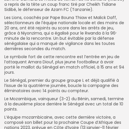
a repris de la tête un coup franc tiré par Cheikh Tidiane
Sidibé, le défenseur de Azam FC (Tanzanie).
Les Lions, coachés par Pape Bouna Thiaw et Malick Daff,
sélectionneurs de l’équipe nationale locale et des moins de
20 ans, ont été rejoints au score dans les arrêts de jeu,
grâce à Niyonzima, qui a égalisé pour le Rwanda à la 96ᵉ
minute de la rencontre. Un but évitable par la défense
sénégalaise qui a manqué de vigilance dans les toutes
dernières secondes du match.
Le symbole fort de cette rencontre est l’entrée en jeu de
l’attaquant Amara Diouf, plus jeune footballeur à avoir
porté le maillot du Sénégal en match officiel, à 15 ans et 94
jours.
Le Sénégal, premier du groupe groupe L et déjà qualifié à
l’issue de la quatrième journée, boucle la campagne des
éliminatoires avec 14 points au compteur.
Le Mozambique, vainqueur (3-2) du Bénin, samedi, termine
à la deuxième place derrière le Sénégal avec un total de 10
points.
L’équipe mozambicaine, avec cette dernière victoire, a
composé son billet pour la prochaine Coupe d’Afrique des
nations 2023, prévue en Côte d’Ivoire (13 janvier-11 février