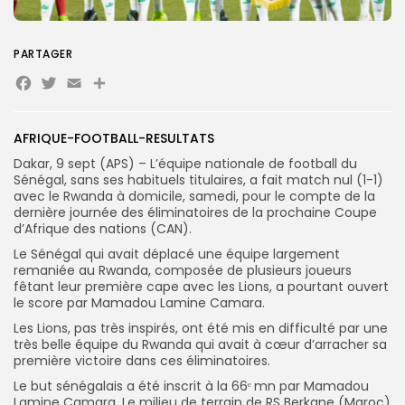
PARTAGER
Search
Search
for:
Facebook
Twitter
Email
Partager
Button
FR
AFRIQUE-FOOTBALL-RESULTATS
Dakar, 9 sept (APS) – L’équipe nationale de football du
Sénégal, sans ses habituels titulaires, a fait match nul (1-1)
avec le Rwanda à domicile, samedi, pour le compte de la
dernière journée des éliminatoires de la prochaine Coupe
d’Afrique des nations (CAN).
Le Sénégal qui avait déplacé une équipe largement
remaniée au Rwanda, composée de plusieurs joueurs
fêtant leur première cape avec les Lions, a pourtant ouvert
le score par Mamadou Lamine Camara.
Les Lions, pas très inspirés, ont été mis en difficulté par une
très belle équipe du Rwanda qui avait à cœur d’arracher sa
première victoire dans ces éliminatoires.
Le but sénégalais a été inscrit à la 66ᵉ
mn par Mamadou
Lamine Camara. Le milieu de terrain de RS Berkane (Maroc)