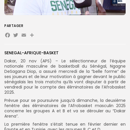
PARTAGER
Search
Search
Facebook
Twitter
Email
Partager
for:
Button
FR
SENEGAL-AFRIQUE-BASKET
Dakar, 20 nov (APS) – Le sélectionneur de l’équipe
nationale masculine de basketball du Sénégal, Ngagne
DeSagana Diop, a assuré mercredi de la ”belle forme” de
ses joueurs et de leur motivation à gagner devant le public
sénégalais les trois matchs qu’ils vont disputer à partir de
vendredi pour le compte des éliminatoires de l’Afrobasket
2025.
Prévue pour se poursuivre jusqu’à dimanche, la deuxième
fenêtre des éliminatoires de l’Afrobasket masculin 2025
concerne les groupes A et B et va se dérouler au “Dakar
Arena”.
La première fenêtre s’était tenue en février dernier en
Égypte et en Tunisie, avec les groupes B, C et D.