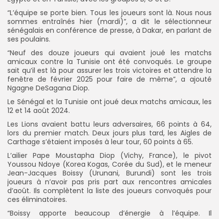
“L’équipe se porte bien. Tous les joueurs sont là. Nous nous
sommes entraînés hier (mardi)”, a dit le sélectionneur
sénégalais en conférence de presse, à Dakar, en parlant de
ses poulains.
“Neuf des douze joueurs qui avaient joué les matchs
amicaux contre la Tunisie ont été convoqués. Le groupe
sait qu’il est là pour assurer les trois victoires et attendre la
fenêtre de février 2025 pour faire de même”, a ajouté
Ngagne DeSagana Diop.
Le Sénégal et la Tunisie ont joué deux matchs amicaux, les
12 et 14 août 2024.
Les Lions avaient battu leurs adversaires, 66 points à 64,
lors du premier match. Deux jours plus tard, les Aigles de
Carthage s’étaient imposés à leur tour, 60 points à 65.
L’ailier Pape Moustapha Diop (Vichy, France), le pivot
Youssou Ndoye (Korea Kogas, Corée du Sud), et le meneur
Jean-Jacques Boissy (Urunani, Burundi) sont les trois
joueurs à n’avoir pas pris part aux rencontres amicales
d’août. Ils complètent la liste des joueurs convoqués pour
ces éliminatoires.
“Boissy apporte beaucoup d’énergie à l’équipe. Il