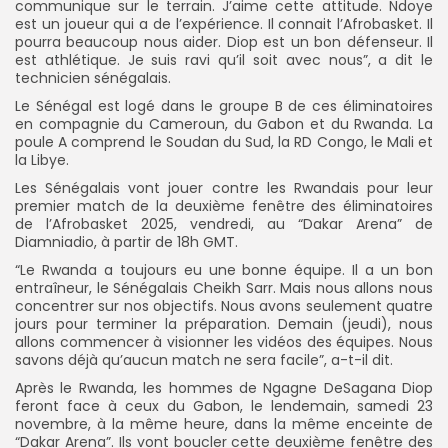
communique sur le terrain. J’aime cette attitude. Ndoye
est un joueur qui a de l’expérience. Il connait l’Afrobasket. Il
pourra beaucoup nous aider. Diop est un bon défenseur. Il
est athlétique. Je suis ravi qu’il soit avec nous”, a dit le
technicien sénégalais.
Le Sénégal est logé dans le groupe B de ces éliminatoires
en compagnie du Cameroun, du Gabon et du Rwanda. La
poule A comprend le Soudan du Sud, la RD Congo, le Mali et
la Libye.
Les Sénégalais vont jouer contre les Rwandais pour leur
premier match de la deuxième fenêtre des éliminatoires
de l’Afrobasket 2025, vendredi, au “Dakar Arena” de
Diamniadio, à partir de 18h GMT.
“Le Rwanda a toujours eu une bonne équipe. Il a un bon
entraîneur, le Sénégalais Cheikh Sarr. Mais nous allons nous
concentrer sur nos objectifs. Nous avons seulement quatre
jours pour terminer la préparation. Demain (jeudi), nous
allons commencer à visionner les vidéos des équipes. Nous
savons déjà qu’aucun match ne sera facile”, a-t-il dit.
Après le Rwanda, les hommes de Ngagne DeSagana Diop
feront face à ceux du Gabon, le lendemain, samedi 23
novembre, à la même heure, dans la même enceinte de
“Dakar Arena”. Ils vont boucler cette deuxième fenêtre des