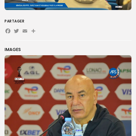
PARTAGER
Facebook
Twitter
Email
Partager
IMAGES
Search
Search
for:
Button
FR