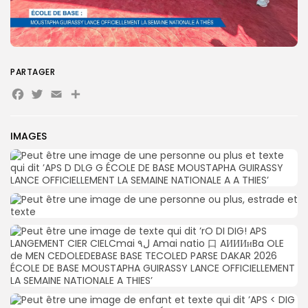
Search
Search
for:
Button
PARTAGER
FR
Facebook
Twitter
Email
Partager
IMAGES