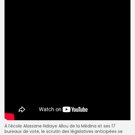
À l’école Alassane Ndiaye Allou de la Médina et ses 17
bureaux de vote, le scrutin des législatives anticipées se