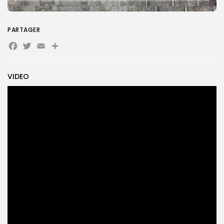
PARTAGER
Search
Search
for:
Button
Facebook
Twitter
Email
Partager
FR
VIDEO