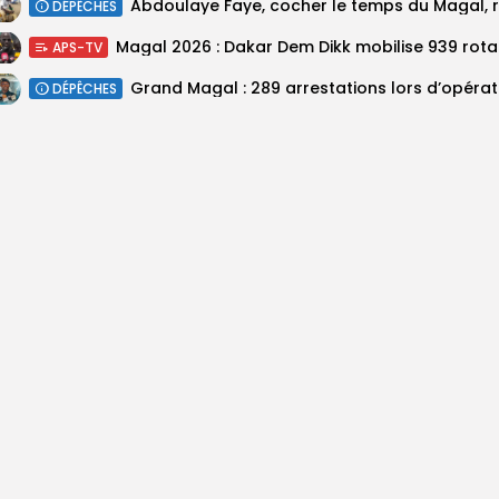
DÉPÊCHES
Magal 20
APS-TV
DÉPÊCHES