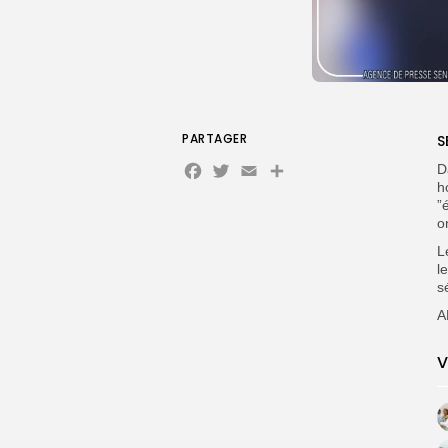
PARTAGER
S
Facebook
Twitter
Email
Partager
D
h
”
o
L
l
s
A
V