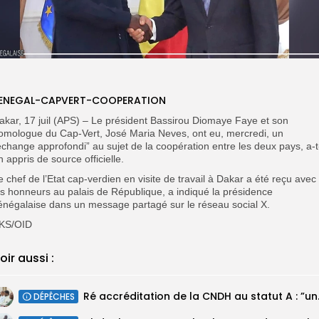
ENEGAL-CAPVERT-COOPERATION
akar, 17 juil (APS) – Le président Bassirou Diomaye Faye et son
omologue du Cap-Vert, José Maria Neves, ont eu, mercredi, un
échange approfondi” au sujet de la coopération entre les deux pays, a-t
n appris de source officielle.
e chef de l’Etat cap-verdien en visite de travail à Dakar a été reçu avec
es honneurs au palais de République, a indiqué la présidence
énégalaise dans un message partagé sur le réseau social X.
KS/OID
oir aussi :
Ré accréditatio
DÉPÊCHES