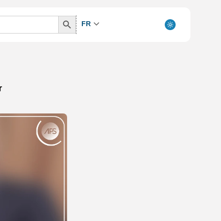
Search
FR
Button
r