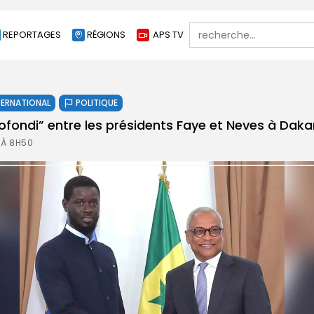
Search
REPORTAGES
RÉGIONS
APS TV
for:
TERNATIONAL
POLITIQUE
fondi” entre les présidents Faye et Neves à Daka
5 À 8H50