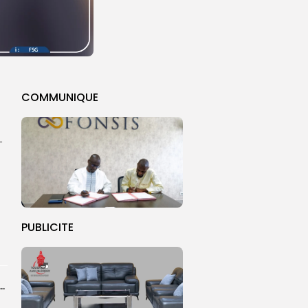
COMMUNIQUE
-
PUBLICITE
n de la CNDH au statut A : ”une priorité nationale”,...