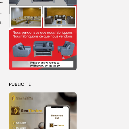
Abdoulaye Faye, cocher le temps du Magal, rêve d’un lendemain meilleur
26 : Dakar Dem Dikk mobilise 939 rotations et transporte près...
Grand Magal : 289 arrestations lors d’opérations préventives de sécurisation
PUBLICITE