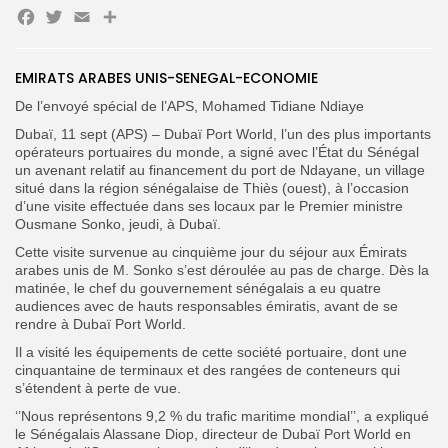
Facebook
Twitter
Email
Partager
EMIRATS ARABES UNIS-SENEGAL-ECONOMIE
De l’envoyé spécial de l’APS, Mohamed Tidiane Ndiaye
Search
Search
for:
Button
Dubaï, 11 sept (APS) – Dubaï Port World, l’un des plus importants
opérateurs portuaires du monde, a signé avec l’État du Sénégal
FR
un avenant relatif au financement du port de Ndayane, un village
situé dans la région sénégalaise de Thiès (ouest), à l’occasion
d’une visite effectuée dans ses locaux par le Premier ministre
Ousmane Sonko, jeudi, à Dubaï.
Cette visite survenue au cinquième jour du séjour aux Émirats
arabes unis de M. Sonko s’est déroulée au pas de charge. Dès la
matinée, le chef du gouvernement sénégalais a eu quatre
audiences avec de hauts responsables émiratis, avant de se
rendre à Dubaï Port World.
Il a visité les équipements de cette société portuaire, dont une
cinquantaine de terminaux et des rangées de conteneurs qui
s’étendent à perte de vue.
‘’Nous représentons 9,2 % du trafic maritime mondial’’, a expliqué
le Sénégalais Alassane Diop, directeur de Dubaï Port World en