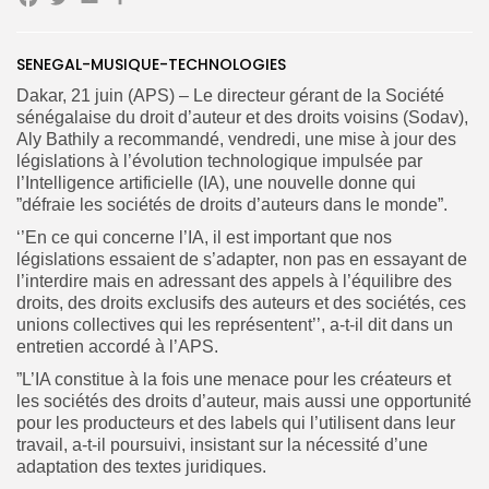
Facebook
Twitter
Email
Partager
SENEGAL-MUSIQUE-TECHNOLOGIES
Dakar, 21 juin (APS) – Le directeur gérant de la Société
Search
Search
sénégalaise du droit d’auteur et des droits voisins (Sodav),
for:
Button
Aly Bathily a recommandé, vendredi, une mise à jour des
législations à l’évolution technologique impulsée par
FR
l’Intelligence artificielle (IA), une nouvelle donne qui
”défraie les sociétés de droits d’auteurs dans le monde”.
‘’En ce qui concerne l’IA, il est important que nos
législations essaient de s’adapter, non pas en essayant de
l’interdire mais en adressant des appels à l’équilibre des
droits, des droits exclusifs des auteurs et des sociétés, ces
unions collectives qui les représentent’’, a-t-il dit dans un
entretien accordé à l’APS.
”L’IA constitue à la fois une menace pour les créateurs et
les sociétés des droits d’auteur, mais aussi une opportunité
pour les producteurs et des labels qui l’utilisent dans leur
travail, a-t-il poursuivi, insistant sur la nécessité d’une
adaptation des textes juridiques.