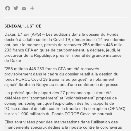
Facebook
Twitter
Email
Partager
Search
Search
for:
Button
SENEGAL-JUSTICE
FR
Dakar, 17 avr (APS) – Les auditions dans le dossier du Fonds
destiné à la lutte contre la Covid-19, démarrées le 14 avril dernier,
ont, pour le moment, permis de recouvrer 258 millions 448 mille
233 francs CFA en guise de cautionnement, a déclaré, jeudi, le
procureur de la République près le Tribunal de grande instance
de Dakar.
”258 millions 448 233 francs CFA ont été recouvrés
provisoirement dans le cadre du dossier relatif à la gestion du
fonds FORCE Covid 19 transmis au parquet”, a notamment
signalé Ibrahima Ndoye au cours d’une conférence de presse.
Il a précisé que la plupart des 27 personnes qui lui ont été
déférées ont “spontanément” et “volontairement” proposé de
consigner, soulignant que l’exploitation des huit rapports de
l’Office national de lutte contre la fraude et la corruption (OFNAC)
sur les 1 000 milliards du Fonds FORCE Covid se poursuit.
Elles sont visées pour des malversations dans l’utilisation des
financements spéciaux dédiés à la riposte contre le coronavirus