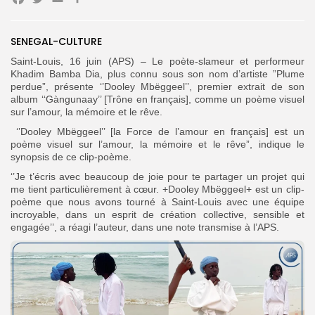
Facebook
Twitter
Email
Partager
SENEGAL-CULTURE
Search
Search
for:
Button
Saint-Louis, 16 juin (APS) – Le poète-slameur et performeur
Khadim Bamba Dia, plus connu sous son nom d’artiste ”Plume
FR
perdue”, présente ‘’Dooley Mbëggeel’’, premier extrait de son
album ‘‘Gàngunaay’’ [Trône en français], comme un poème visuel
sur l’amour, la mémoire et le rêve.
‘’Dooley Mbëggeel’’ [la Force de l’amour en français] est un
poème visuel sur l’amour, la mémoire et le rêve”, indique le
synopsis de ce clip-poème.
‘’Je t’écris avec beaucoup de joie pour te partager un projet qui
me tient particulièrement à cœur. +Dooley Mbëggeel+ est un clip-
poème que nous avons tourné à Saint-Louis avec une équipe
incroyable, dans un esprit de création collective, sensible et
engagée’’, a réagi l’auteur, dans une note transmise à l’APS.