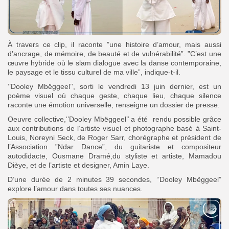
À travers ce clip, il raconte ”une histoire d’amour, mais aussi
d’ancrage, de mémoire, de beauté et de vulnérabilité”. ”C’est une
œuvre hybride où le slam dialogue avec la danse contemporaine,
le paysage et le tissu culturel de ma ville”, indique-t-il.
‘’Dooley Mbëggeel’’, sorti le vendredi 13 juin dernier, est un
poème visuel où chaque geste, chaque lieu, chaque silence
raconte une émotion universelle, renseigne un dossier de presse.
Oeuvre collective,‘’Dooley Mbëggeel’’ a été rendu possible grâce
aux contributions de l’artiste visuel et photographe basé à Saint-
Louis, Noreyni Seck, de Roger Sarr, chorégraphe et président de
l’Association ”Ndar Dance”, du guitariste et compositeur
autodidacte, Ousmane Dramé,du styliste et artiste, Mamadou
Dièye, et de l’artiste et designer, Amin Laye.
D’une durée de 2 minutes 39 secondes, ‘’Dooley Mbëggeel”
explore l’amour dans toutes ses nuances.