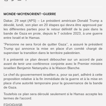
Facebook
Twitter
Email
Partager
Search
Search
for:
Button
MONDE-MOYENORIENT-GUERRE
Dakar, 29 sept (APS) – Le président américain Donald Trump a
FR
dévoilé, lundi, son plan en 20 étapes qui devra être approuvé par
les différentes parties pour le retour définitif de la paix dans la
bande de Gaza en proie, depuis le 7 octobre 2023, à une guerre
entre Israël et le Hamas.
”Personne ne sera forcé de quitter Gaza’’, a assuré le président
Trump qui annonce la mise en place d’un comité chargé de
superviser la transition dans le territoire palestinien.
Il a présenté ce plan devant déboucher sur un accord de paix
avant de tenir une conférence conjointe avec le Premier ministre
israélien Benjamin Netanyahu à la Maison Blanche.
Le chef du gouvernement israélien a, pour sa part, adhéré à cette
proposition relative à la fin immédiate de la guerre et à la mise en
place d’une autorité temporaire pour la gouvernance de la bande
de Gaza.
Toutefois ce plan sera déroulé seulement si le Hamas accepte les
termes de l’accord.
FD/OID/ASB