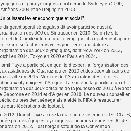
lympiques et paralympiques, dont ceux de Sydney en 2000,
’Athènes 2004 et de Beijing en 2008.
’Un puissant levier économique et social’’
e dirigeant sportif sénégalais dit avoir participé aussi à
’organisation des JOJ de Singapour en 2010. Selon le site
nternet du Comité international olympique, il a également apport
on expertise à plusieurs villes pour leur candidature à
’organisation des Jeux olympiques, dont New York en 2012,
otchi en 2014, Tokyo en 2020 et Paris en 2024.
iamil Faye a participé, en qualité d’expert, à l’organisation des
eux asiatiques de Guangzhou en 2010 et des Jeux africains de
razzaville en 2015. Membre de l’Association des comités
ationaux olympiques d’Afrique, il a soutenu la planification et
’organisation des Jeux africains de la jeunesse de 2010 à Rabat
e Gaborone en 2014 et d’Alger en 2018. Le nouveau conseiller
pécial du président sénégalais a aidé la FIFA à restructurer
lusieurs fédérations de football.
n 2012, Diamil Faye a créé la marque de vêtements JSPORTS,
ortée par des équipes olympiques africaines depuis les JO de
ondres en 2012. Il est l’organisateur de la Convention