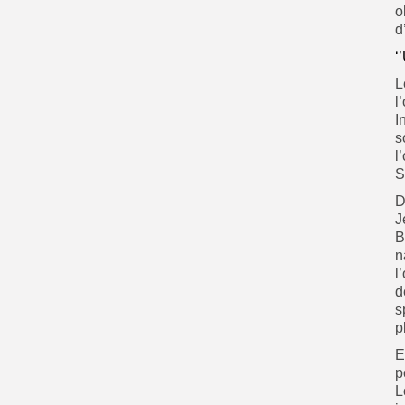
o
d
‘
L
l
I
s
l
S
D
J
B
n
l
d
s
p
E
p
L