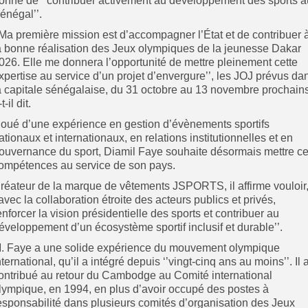
onne de ‘’contribuer activement au développement des sports a
énégal’’.
’Ma première mission est d’accompagner l’État et de contribuer 
a bonne réalisation des Jeux olympiques de la jeunesse Dakar
026. Elle me donnera l’opportunité de mettre pleinement cette
xpertise au service d’un projet d’envergure’’, les JOJ prévus da
a capitale sénégalaise, du 31 octobre au 13 novembre prochains
t-il dit.
oué d’une expérience en gestion d’évènements sportifs
ationaux et internationaux, en relations institutionnelles et en
ouvernance du sport, Diamil Faye souhaite désormais mettre c
ompétences au service de son pays.
réateur de la marque de vêtements JSPORTS, il affirme vouloir
’avec la collaboration étroite des acteurs publics et privés,
enforcer la vision présidentielle des sports et contribuer au
éveloppement d’un écosystème sportif inclusif et durable’’.
. Faye a une solide expérience du mouvement olympique
nternational, qu’il a intégré depuis ‘’vingt-cinq ans au moins’’. Il 
ontribué au retour du Cambodge au Comité international
lympique, en 1994, en plus d’avoir occupé des postes à
esponsabilité dans plusieurs comités d’organisation des Jeux