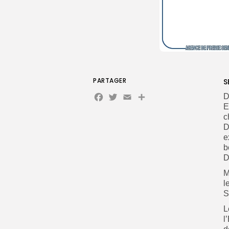
PARTAGER
S
Facebook
Twitter
Email
Partager
D
E
c
D
e
b
D
M
l
S
L
l