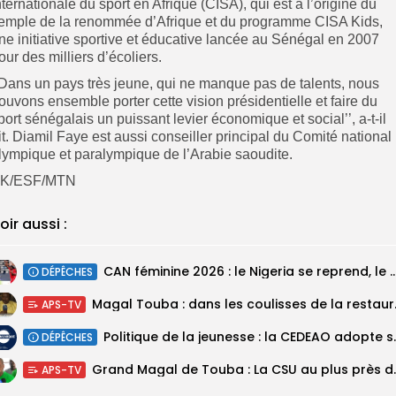
nternationale du sport en Afrique (CISA), qui est à l’origine du
emple de la renommée d’Afrique et du programme CISA Kids,
ne initiative sportive et éducative lancée au Sénégal en 2007
our des milliers d’écoliers.
’Dans un pays très jeune, qui ne manque pas de talents, nous
ouvons ensemble porter cette vision présidentielle et faire du
port sénégalais un puissant levier économique et social’’, a-t-il
it. Diamil Faye est aussi conseiller principal du Comité national
lympique et paralympique de l’Arabie saoudite.
SK/ESF/MTN
oir aussi :
‎CAN féminine 2026 : le Nigeria se reprend, le Malawi su
DÉPÊCHES
Magal Touba : 
APS-TV
Politique de la jeunesse :
DÉPÊCHES
Grand Magal de Tou
APS-TV