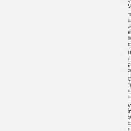
d
S
‘
l
2
e
l
a-
D
n
g
c
C
‘
r
d
M
i
c
o
r