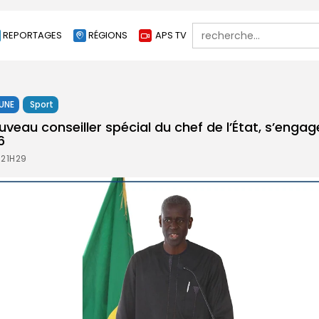
Search
REPORTAGES
RÉGIONS
APS TV
for:
 UNE
Sport
uveau conseiller spécial du chef de l’État, s’engag
26
 21H29