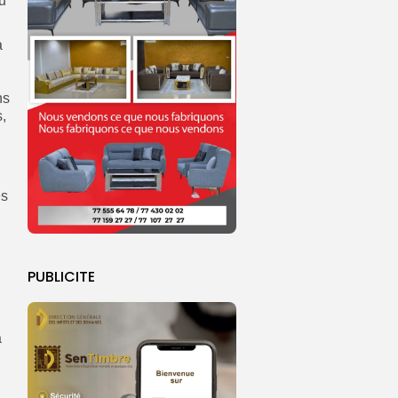
u
à
ns
,
es
,
PUBLICITE
a