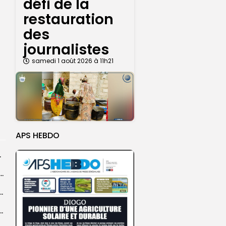
défi de la
restauration
des
journalistes
samedi 1 août 2026 à 11h21
APS HEBDO
rprend encore...
dans les coulisses de la restauration de la presse...
 la CEDEAO adopte son plan d’actions stratégiques...
ba : La CSU au plus près des pèlerins