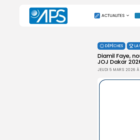
ACTUALITES
POLITIQUE
DÉPÊCHES
LA
SOCIÉTÉ
Diamil Faye, no
ÉCONOMIE
JOJ Dakar 20
CULTURE
JEUDI 5 MARS 2026 À
SPORT
ENVIRONNEMENT
INTERNATIONAL
AGENDA
SANTE