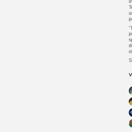
i
T
u
p
‘
p
s
d
o
‎
V