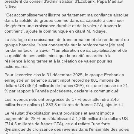
président du conseil d’administration d’Ecobank, Papa Madiaw
Ndiaye.
‘’Cet accomplissement illustre parfaitement ma confiance absolue
dans la solidité du groupe comme dans sa capacité à continuer
de générer une croissance durable et de la valeur à travers le
continent’’, ajoute le communiqué en citant M. Ndiaye.
La stratégie de croissance, de transformation et de rendement du
groupe bancaire ‘’s’est concentrée sur le renforcement [de ses]
fondamentaux’’, à savoir ‘’l’amélioration de sa capitalisation et de
la qualité de ses actifs, ainsi que la priorité accordée à la
résilience à long terme et à la création de valeur pour les
actionnaires’’.
Pour l’exercice clos le 31 décembre 2025, le groupe Ecobank a
enregistré un bénéfice avant impôt record de 801 millions de
dollars US (452,4 milliards de francs CFA), soit une hausse de 21
% par rapport à l’année précédente, déclare le communiqué.
Les revenus nets ont progressé de 17 % pour atteindre 2,45
milliards de dollars (1 383,8 milliards de francs CFA), ajoute-t-il.
Le résultat d’exploitation avant provisions et avant impôt a
augmenté de 29 % en s’établissant à 1,265 milliard de dollars US
(714,5 milliards de francs CFA), ce qui reflète ‘’une forte
dynamique de croissance des revenus dans l’ensemble des pôles