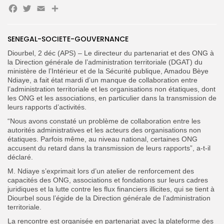
Facebook
Twitter
Email
Partager
SENEGAL-SOCIETE-GOUVERNANCE
Search
Search
for:
Button
‎Diourbel, 2 déc (APS) – Le directeur du partenariat et des ONG à
la Direction générale de l’administration territoriale (DGAT) du
FR
ministère de l’Intérieur et de la Sécurité publique, Amadou Bèye
Ndiaye, a fait état mardi d’un manque de collaboration entre
l’administration territoriale et les organisations non étatiques, dont
les ONG et les associations, en particulier dans la transmission de
leurs rapports d’activités. ‎
“Nous avons constaté un problème de collaboration entre les
autorités administratives et les acteurs des organisations non
étatiques. Parfois même, au niveau national, certaines ONG
accusent du retard dans la transmission de leurs rapports”, a-t-il
déclaré.
‎M. Ndiaye s’exprimait lors d’un atelier de renforcement des
capacités des ONG, associations et fondations sur leurs cadres
juridiques et la lutte contre les flux financiers illicites, qui se tient à
Diourbel sous l’égide de la Direction générale de l’administration
territoriale.
La rencontre est organisée en partenariat avec la plateforme des