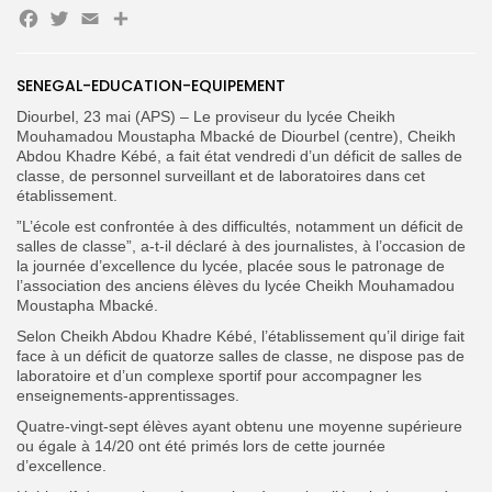
Facebook
Twitter
Email
Partager
Search
Search
for:
Button
‎SENEGAL-EDUCATION-EQUIPEMENT
Diourbel, 23 mai (APS) – Le proviseur du lycée Cheikh
FR
Mouhamadou Moustapha Mbacké de Diourbel (centre), Cheikh
Abdou Khadre Kébé, a fait état vendredi d’un déficit de salles de
classe, de personnel surveillant et de laboratoires dans cet
établissement.
‎”L’école est confrontée à des difficultés, notamment un déficit de
salles de classe”, a-t-il déclaré à des journalistes, à l’occasion de
la journée d’excellence du lycée, placée sous le patronage de
l’association des anciens élèves du lycée Cheikh Mouhamadou
Moustapha Mbacké.
Selon Cheikh Abdou Khadre Kébé, l’établissement qu’il dirige fait
face à un déficit de quatorze salles de classe, ne dispose pas de
laboratoire et d’un complexe sportif pour accompagner les
enseignements-apprentissages.
‎Quatre-vingt-sept élèves ayant obtenu une moyenne supérieure
ou égale à 14/20 ont été primés lors de cette journée
d’excellence.