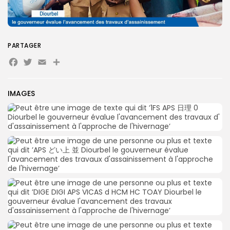
Search
Search
PARTAGER
for:
Button
Facebook
Twitter
Email
Partager
FR
IMAGES