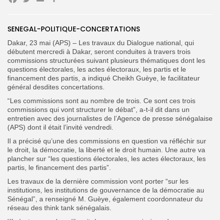
Facebook
Twitter
Email
Partager
SENEGAL-POLITIQUE-CONCERTATIONS
Search
Search
for:
Button
Dakar, 23 mai (APS) – Les travaux du Dialogue national, qui
débutent mercredi à Dakar, seront conduites à travers trois
FR
commissions structurées suivant plusieurs thématiques dont les
questions électorales, les actes électoraux, les partis et le
financement des partis, a indiqué Cheikh Guèye, le facilitateur
général desdites concertations.
“Les commissions sont au nombre de trois. Ce sont ces trois
commissions qui vont structurer le débat”, a-t-il dit dans un
entretien avec des journalistes de l’Agence de presse sénégalaise
(APS) dont il était l’invité vendredi.
Il a précisé qu’une des commissions en question va réfléchir sur
le droit, la démocratie, la liberté et le droit humain. Une autre va
plancher sur “les questions électorales, les actes électoraux, les
partis, le financement des partis”.
Les travaux de la dernière commission vont porter “sur les
institutions, les institutions de gouvernance de la démocratie au
Sénégal”, a renseigné M. Guèye, également coordonnateur du
réseau des think tank sénégalais.