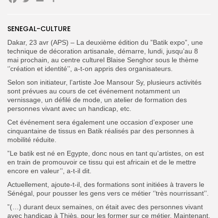
Facebook
Twitter
Email
Partager
Search
Search
SENEGAL-CULTURE
for:
Button
Dakar, 23 avr (APS) – La deuxième édition du ”Batik expo”, une
FR
technique de décoration artisanale, démarre, lundi, jusqu’au 8
mai prochain, au centre culturel Blaise Senghor sous le thème
‘’création et identité’’, a-t-on appris des organisateurs.
Selon son initiateur, l’artiste Joe Mansour Sy, plusieurs activités
sont prévues au cours de cet événement notamment un
vernissage, un défilé de mode, un atelier de formation des
personnes vivant avec un handicap, etc.
Cet événement sera également une occasion d’exposer une
cinquantaine de tissus en Batik réalisés par des personnes à
mobilité réduite.
”Le batik est né en Egypte, donc nous en tant qu’artistes, on est
en train de promouvoir ce tissu qui est africain et de le mettre
encore en valeur’’, a-t-il dit.
Actuellement, ajoute-t-il, des formations sont initiées à travers le
Sénégal, pour pousser les gens vers ce métier ‘’très nourrissant’’.
”(…) durant deux semaines, on était avec des personnes vivant
avec handicap à Thiès, pour les former sur ce métier. Maintenant,