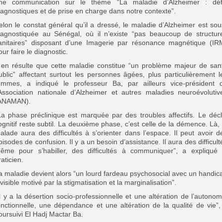
ne communication sur le thème “La maladie d’Alzheimer : déf
iagnostiques et de prise en charge dans notre contexte”.
elon le constat général qu’il a dressé, le maladie d’Alzheimer est sou
iagnostiquée au Sénégal, où il n’existe “pas beaucoup de structur
anitaires” disposant d’une Imagerie par résonance magnétique (IR
our faire le diagnostic.
l en résulte que cette maladie constitue “un problème majeur de san
ublic” affectant surtout les personnes âgées, plus particulièrement l
emmes, a indiqué le professeur Ba, par ailleurs vice-président 
’Association nationale d’Alzheimer et autres maladies neuroévolutiv
ANAMAN).
La phase préclinique est marquée par des troubles affectifs. Le décl
ognitif reste subtil. La deuxième phase, c’est celle de la démence. Là, 
alade aura des difficultés à s’orienter dans l’espace. Il peut avoir d
pisodes de confusion. Il y a un besoin d’assistance. Il aura des difficult
ême pour s’habiller, des difficultés à communiquer”, a expliqué 
raticien.
a maladie devient alors “un lourd fardeau psychosocial avec un handic
nvisible motivé par la stigmatisation et la marginalisation”.
Il y a la désertion socio-professionnelle et une altération de l’autonom
onctionnelle, une dépendance et une altération de la qualité de vie”,
oursuivi El Hadj Mactar Ba.