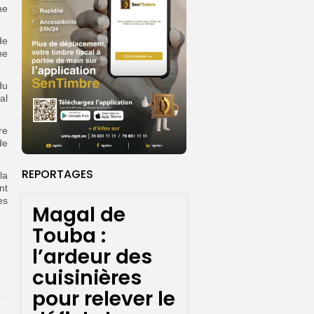
ne
de
ne
du
al
re
de
REPORTAGES
la
nt
es
Magal de
Touba :
l’ardeur des
cuisinières
pour relever le