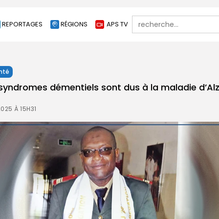
Search
REPORTAGES
RÉGIONS
APS TV
for:
nté
 syndromes démentiels sont dus à la maladie d’Alz
025 À 15H31