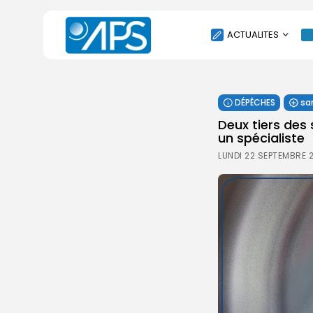
ACTUALITES
POLITIQUE
DÉPÊCHES
sa
SOCIÉTÉ
Deux tiers des
ÉCONOMIE
un spécialiste
CULTURE
LUNDI 22 SEPTEMBRE 2
SPORT
ENVIRONNEMENT
INTERNATIONAL
AGENDA
SANTE