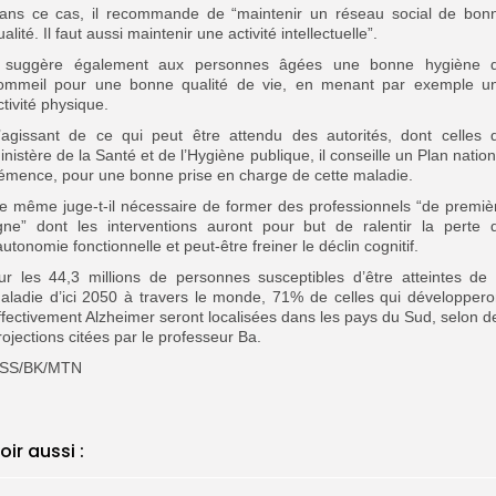
ans ce cas, il recommande de “maintenir un réseau social de bon
ualité. Il faut aussi maintenir une activité intellectuelle”.
l suggère également aux personnes âgées une bonne hygiène 
ommeil pour une bonne qualité de vie, en menant par exemple u
ctivité physique.
’agissant de ce qui peut être attendu des autorités, dont celles 
inistère de la Santé et de l’Hygiène publique, il conseille un Plan nation
émence, pour une bonne prise en charge de cette maladie.
e même juge-t-il nécessaire de former des professionnels “de premiè
igne” dont les interventions auront pour but de ralentir la perte 
’autonomie fonctionnelle et peut-être freiner le déclin cognitif.
ur les 44,3 millions de personnes susceptibles d’être atteintes de 
aladie d’ici 2050 à travers le monde, 71% de celles qui développero
ffectivement Alzheimer seront localisées dans les pays du Sud, selon d
rojections citées par le professeur Ba.
SS/BK/MTN
oir aussi :