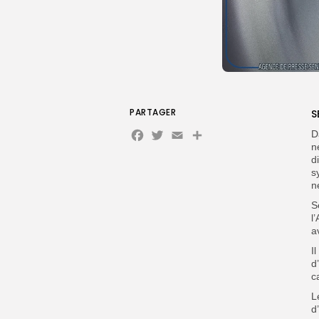
PARTAGER
S
Facebook
Twitter
Email
D
n
d
s
n
S
l
a
I
d
c
L
d