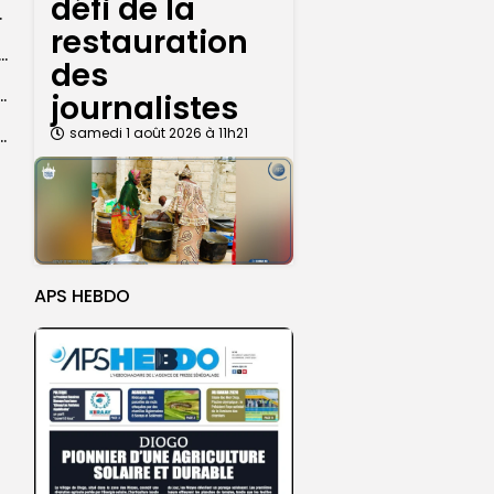
défi de la
rprend encore...
restauration
dans les coulisses de la restauration de la presse...
des
 la CEDEAO adopte son plan d’actions stratégiques...
journalistes
samedi 1 août 2026 à 11h21
ba : La CSU au plus près des pèlerins
APS HEBDO