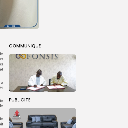
COMMUNIQUE
ie
us
es
et
 à
2%
PUBLICITE
ie
le
le
it