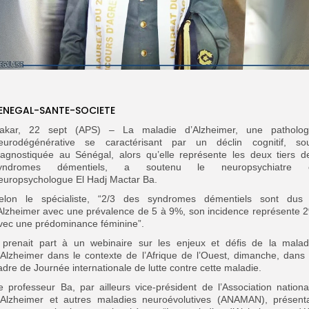
ENEGAL-SANTE-SOCIETE
akar, 22 sept (APS) – La maladie d’Alzheimer, une patholog
eurodégénérative se caractérisant par un déclin cognitif, so
iagnostiquée au Sénégal, alors qu’elle représente les deux tiers d
yndromes démentiels, a soutenu le neuropsychiatre 
europsychologue El Hadj Mactar Ba.
elon le spécialiste, “2/3 des syndromes démentiels sont dus
’Alzheimer avec une prévalence de 5 à 9%, son incidence représente 
vec une prédominance féminine”.
l prenait part à un webinaire sur les enjeux et défis de la malad
’Alzheimer dans le contexte de l’Afrique de l’Ouest, dimanche, dans 
adre de Journée internationale de lutte contre cette maladie.
e professeur Ba, par ailleurs vice-président de l’Association nationa
’Alzheimer et autres maladies neuroévolutives (ANAMAN), présenta