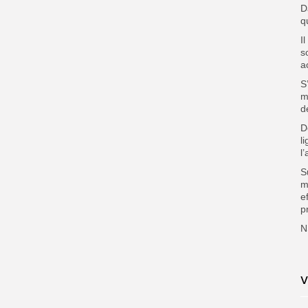
D
q
I
s
a
S
m
d
D
l
l
S
m
e
p
N
V