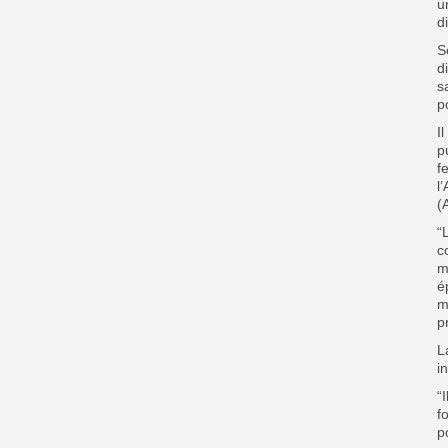
u
d
S
d
s
p
I
p
f
l
(
“
c
m
é
m
p
L
i
“
f
p