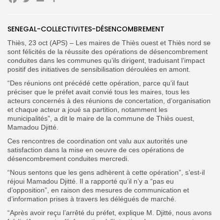
Facebook
Twitter
Email
Partager
SENEGAL-COLLECTIVITES-DÉSENCOMBREMENT
Thiès, 23 oct (APS) – Les maires de Thiès ouest et Thiès nord se
Search
Search
for:
sont félicités de la réussite des opérations de désencombrement
Button
conduites dans les communes qu’ils dirigent, traduisant l’impact
positif des initiatives de sensibilisation déroulées en amont.
FR
“Des réunions ont précédé cette opération, parce qu’il faut
préciser que le préfet avait convié tous les maires, tous les
acteurs concernés à des réunions de concertation, d’organisation
et chaque acteur a joué sa partition, notamment les
municipalités”, a dit le maire de la commune de Thiès ouest,
Mamadou Djitté.
Ces rencontres de coordination ont valu aux autorités une
satisfaction dans la mise en oeuvre de ces opérations de
désencombrement conduites mercredi.
“Nous sentons que les gens adhèrent à cette opération”, s’est-il
réjoui Mamadou Djitté. Il a rapporté qu’il n’y a “pas eu
d’opposition”, en raison des mesures de communication et
d’information prises à travers les délégués de marché.
“Après avoir reçu l’arrêté du préfet, explique M. Djitté, nous avons