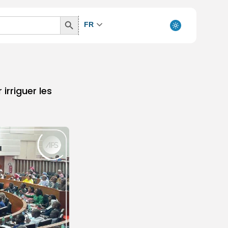
Search
FR
Button
irriguer les