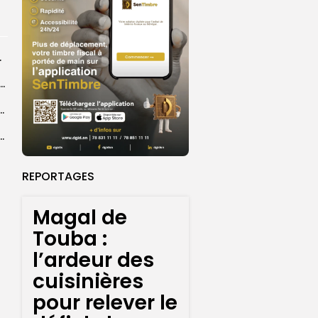
rprend encore...
dans les coulisses de la restauration de la presse...
 la CEDEAO adopte son plan d’actions stratégiques...
ba : La CSU au plus près des pèlerins
REPORTAGES
Magal de
Touba :
l’ardeur des
cuisinières
pour relever le