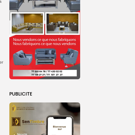
a
er
PUBLICITE