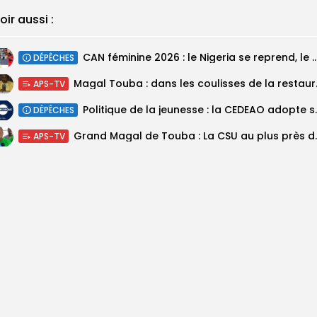
oir aussi :
‎CAN féminine 2026 : le Nigeria se reprend, le Malawi su
DÉPÊCHES
Magal Touba : 
APS-TV
Politique de la jeunesse :
DÉPÊCHES
Grand Magal de Tou
APS-TV