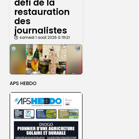
défi de la
restauration
des
journalistes
samedi 1 août 2026 à 11h21
APS HEBDO