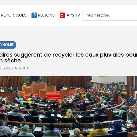
Search
REPORTAGES
RÉGIONS
APS TV
for:
ONOMIE
res suggèrent de recycler les eaux pluviales pour 
on sèche
E 2025 À 12H09