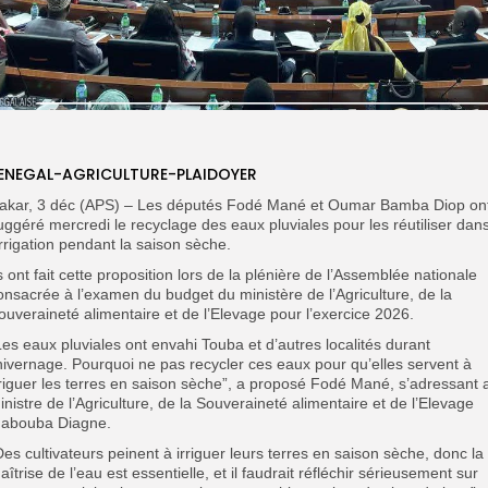
ENEGAL-AGRICULTURE-PLAIDOYER
akar, 3 déc (APS) – Les députés Fodé Mané et Oumar Bamba Diop on
uggéré mercredi le recyclage des eaux pluviales pour les réutiliser dan
’irrigation pendant la saison sèche.
ls ont fait cette proposition lors de la plénière de l’Assemblée nationale
onsacrée à l’examen du budget du ministère de l’Agriculture, de la
ouveraineté alimentaire et de l’Elevage pour l’exercice 2026.
Les eaux pluviales ont envahi Touba et d’autres localités durant
’hivernage. Pourquoi ne pas recycler ces eaux pour qu’elles servent à
rriguer les terres en saison sèche”, a proposé Fodé Mané, s’adressant 
inistre de l’Agriculture, de la Souveraineté alimentaire et de l’Elevage
abouba Diagne.
Des cultivateurs peinent à irriguer leurs terres en saison sèche, donc la
aîtrise de l’eau est essentielle, et il faudrait réfléchir sérieusement sur