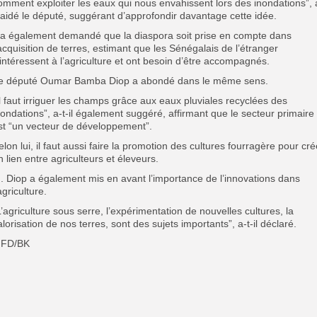
omment exploiter les eaux qui nous envahissent lors des inondations”, 
laidé le député, suggérant d’approfondir davantage cette idée.
l a également demandé que la diaspora soit prise en compte dans
’acquisition de terres, estimant que les Sénégalais de l’étranger
’intéressent à l’agriculture et ont besoin d’être accompagnés.
e député Oumar Bamba Diop a abondé dans le même sens.
Il faut irriguer les champs grâce aux eaux pluviales recyclées des
nondations”, a-t-il également suggéré, affirmant que le secteur primaire
st “un vecteur de développement”.
elon lui, il faut aussi faire la promotion des cultures fourragère pour cré
n lien entre agriculteurs et éleveurs.
. Diop a également mis en avant l’importance de l’innovations dans
agriculture.
L’agriculture sous serre, l’expérimentation de nouvelles cultures, la
alorisation de nos terres, sont des sujets importants”, a-t-il déclaré.
FD/BK