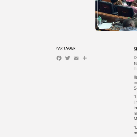
PARTAGER
S
Facebook
Twitter
Email
D
s
l
I
c
S
“
l
i
m
M
“
m