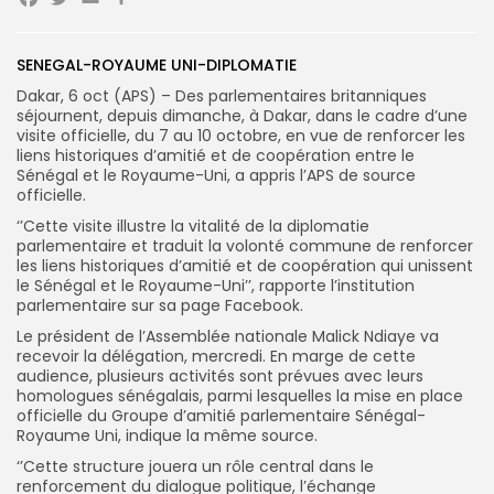
Facebook
Twitter
Email
Partager
Search
Search
for:
SENEGAL-ROYAUME UNI-DIPLOMATIE
Button
Dakar, 6 oct (APS) – Des parlementaires britanniques
FR
séjournent, depuis dimanche, à Dakar, dans le cadre d’une
visite officielle, du 7 au 10 octobre, en vue de renforcer les
liens historiques d’amitié et de coopération entre le
Sénégal et le Royaume-Uni, a appris l’APS de source
officielle.
‘’Cette visite illustre la vitalité de la diplomatie
parlementaire et traduit la volonté commune de renforcer
les liens historiques d’amitié et de coopération qui unissent
le Sénégal et le Royaume-Uni’’, rapporte l’institution
parlementaire sur sa page Facebook.
Le président de l’Assemblée nationale Malick Ndiaye va
recevoir la délégation, mercredi. En marge de cette
audience, plusieurs activités sont prévues avec leurs
homologues sénégalais, parmi lesquelles la mise en place
officielle du Groupe d’amitié parlementaire Sénégal-
Royaume Uni, indique la même source.
‘’Cette structure jouera un rôle central dans le
renforcement du dialogue politique, l’échange