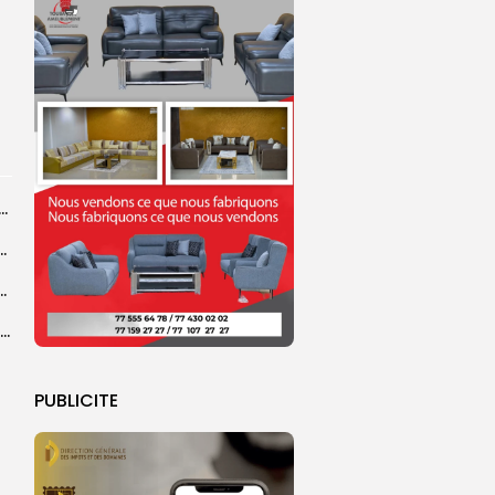
dans les coulisses de la restauration de la presse...
 la CEDEAO adopte son plan d’actions stratégiques...
ba : La CSU au plus près des pèlerins
Magal 2026 : près de 20 000 pèlerins transportés vers Touba en...
PUBLICITE