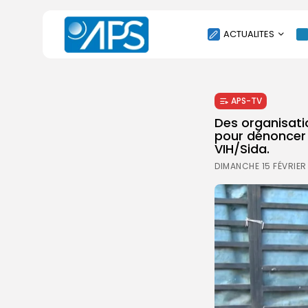
ACTUALITES
POLITIQUE
APS-TV
SOCIÉTÉ
Des organisati
ÉCONOMIE
pour dénoncer l
VIH/Sida.
CULTURE
DIMANCHE 15 FÉVRIER
SPORT
ENVIRONNEMENT
INTERNATIONAL
AGENDA
SANTE