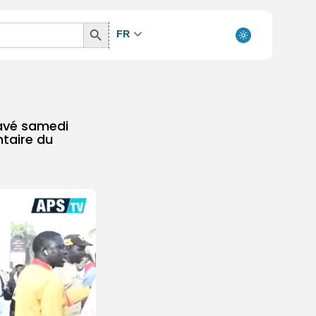
Search
FR
Button
pavé samedi
ntaire du