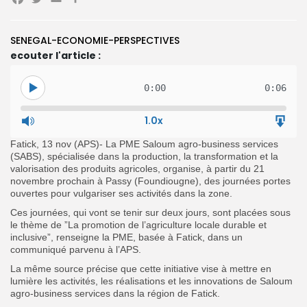
Facebook
Twitter
Email
Partager
Search
Search
for:
SENEGAL-ECONOMIE-PERSPECTIVES
Button
ecouter l'article :
FR
0:00
0:06
1.0x
Fatick, 13 nov (APS)- La PME Saloum agro-business services
(SABS), spécialisée dans la production, la transformation et la
valorisation des produits agricoles, organise, à partir du 21
novembre prochain à Passy (Foundiougne), des journées portes
ouvertes pour vulgariser ses activités dans la zone.
Ces journées, qui vont se tenir sur deux jours, sont placées sous
le thème de ”La promotion de l’agriculture locale durable et
inclusive”, renseigne la PME, basée à Fatick, dans un
communiqué parvenu à l’APS.
La même source précise que cette initiative vise à mettre en
lumière les activités, les réalisations et les innovations de Saloum
agro-business services dans la région de Fatick.