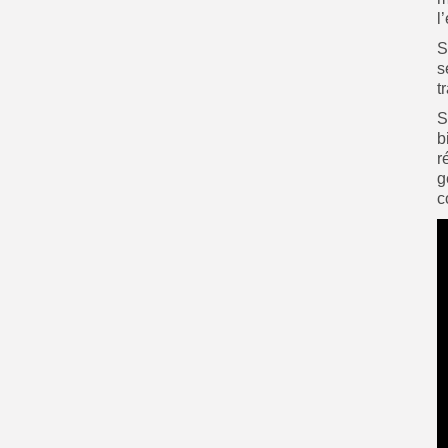
l
S
s
t
S
b
r
g
c