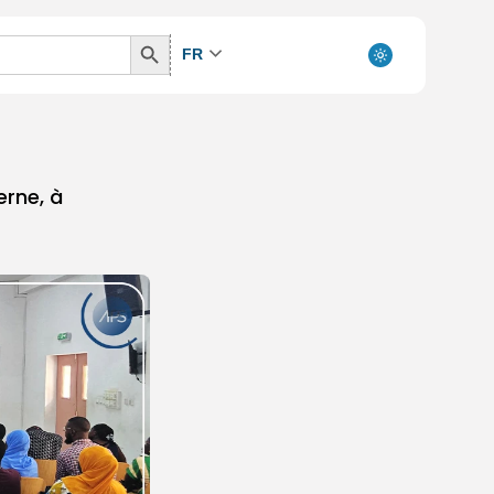
Search
FR
Button
erne, à