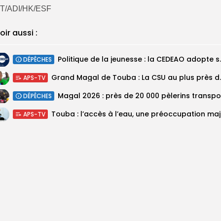
T/ADI/HK/ESF
oir aussi :
Politique de la jeunesse :
DÉPÊCHES
Grand Magal de Tou
APS-TV
DÉPÊCHES
Touba :
APS-TV