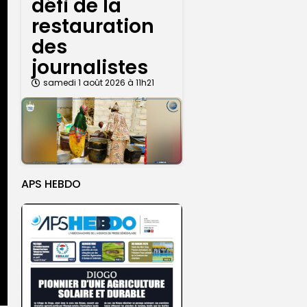
défi de la
restauration
des
journalistes
samedi 1 août 2026 à 11h21
APS HEBDO