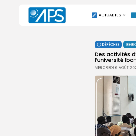
ACTUALITES
POLITIQUE
DÉPÊCHES
REGI
SOCIÉTÉ
Des activités d
ÉCONOMIE
l’université I
CULTURE
MERCREDI 6 AOÛT 202
SPORT
ENVIRONNEMENT
INTERNATIONAL
AGENDA
SANTE