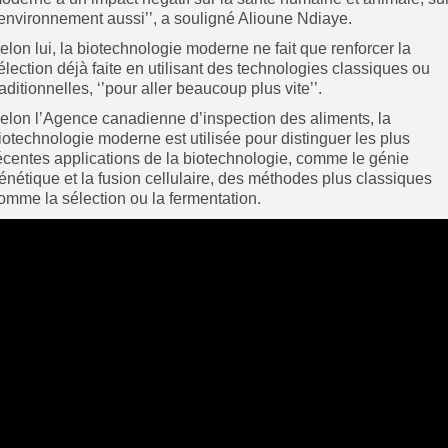
’environnement aussi’’, a souligné Alioune Ndiaye.
elon lui, la biotechnologie moderne ne fait que renforcer la
élection déjà faite en utilisant des technologies classiques ou
raditionnelles, ‘’pour aller beaucoup plus vite’’.
elon l’Agence canadienne d’inspection des aliments, la
iotechnologie moderne est utilisée pour distinguer les plus
écentes applications de la biotechnologie, comme le génie
énétique et la fusion cellulaire, des méthodes plus classiques
omme la sélection ou la fermentation.