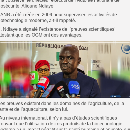
 fait observer le directeur exécutif de l’Autorité nationale de
iosécurité, Alioune Ndiaye.
’ANB a été créée en 2009 pour superviser les activités de
iotechnologie moderne, a-t-il rappelé.
. Ndiaye a
signalé l’existence de ‘’preuves scientifiques’’
ttestant que les OGM ont des avantages.
es preuves existent dans les domaines de l’agriculture, de la
anté et de l’aquaculture, selon lui.
’Au niveau international, il n’y a pas d’études scientifiques
rouvant que l’utilisation de ces produits de la biotechnologie
oderne a un impact négatif sur la santé humaine et animale, su