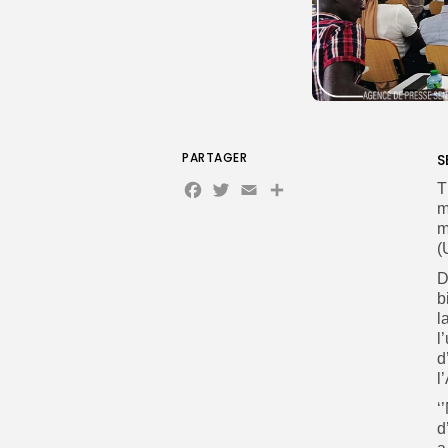
PARTAGER
S
Facebook
Twitter
Email
T
m
m
(
D
b
l
l
d
l
‘
d