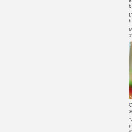
a
b
L
b
M
a
C
s
‘
p
m