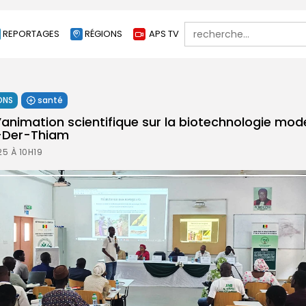
Search
REPORTAGES
RÉGIONS
APS TV
for:
ONS
santé
’animation scientifique sur la biotechnologie mod
ba-Der-Thiam
5 À 10H19