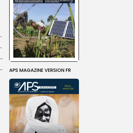
 la CEDEAO adopte son plan d’actions stratégiques...
ba : La CSU au plus près des pèlerins
Magal 2026 : près de 20 000 pèlerins transportés vers Touba en...
 l’accès à l’eau, une préoccupation majeure avant le Grand Magal
APS MAGAZINE VERSION FR