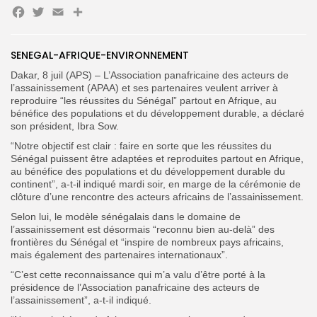
Facebook
Twitter
Email
Partager
Search
Search
SENEGAL-AFRIQUE-ENVIRONNEMENT
for:
Button
Dakar, 8 juil (APS) – L’Association panafricaine des acteurs de
FR
l’assainissement (APAA) et ses partenaires veulent arriver à
reproduire “les réussites du Sénégal” partout en Afrique, au
bénéfice des populations et du développement durable, a déclaré
son président, Ibra Sow.
“Notre objectif est clair : faire en sorte que les réussites du
Sénégal puissent être adaptées et reproduites partout en Afrique,
au bénéfice des populations et du développement durable du
continent”, a-t-il indiqué mardi soir, en marge de la cérémonie de
clôture d’une rencontre des acteurs africains de l’assainissement.
Selon lui, le modèle sénégalais dans le domaine de
l’assainissement est désormais “reconnu bien au-delà” des
frontières du Sénégal et “inspire de nombreux pays africains,
mais également des partenaires internationaux”.
“C’est cette reconnaissance qui m’a valu d’être porté à la
présidence de l’Association panafricaine des acteurs de
l’assainissement”, a-t-il indiqué.