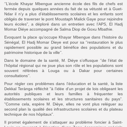
‘’L’école Khayar Mbengue ancienne école des fils de chefs est
fermée depuis quelques années du fait de sa vétusté et à Guet-
Ndar il n’y a plus d’établissements scolaires et les enfants sont
Search
Search
obligés de traverser le pont Moustaph Malick Gaye pour rejoindre
for:
Button
leurs écoles”, a déploré dans un entretien avec l’APS, El Hadj
Momar Diéye accompagné de Salma Diop de Goxu Mbathie.
FR
Evoquant la place qu’occupe Khayar Mbengue dans l’histoire du
Sénégal, El Hadj Momar Dieye est pour sa ‘’restauration le plus
rapidement possible au grand bénéfice des populations et du
patrimoine historique de la ville’’.
Dans le domaine de la santé, M. Diéye s’offusque ‘’de l’état de
l’hôpital régional qui ne joue plus son rôle et les populations sont
souvent référées à Louga ou à Dakar pour certaines
consultations’’.
Pour régler ces problèmes dans l’éducation et la santé, la liste
Dekkal Terànga réfléchit ”à l’idée d’un projet de lois obligeant les
autorités publiques et leurs familles à fréquenter les
établissements scolaires et les structures sanitaires du pays”.
”Comme cela, espère M. Dièye, elles ne vont plus reléguer au
second plan la qualité des infrastructures scolaires et du plateau
technique de nos hôpitaux”.
Il promet également de s’attaquer au problème foncier à Saint-