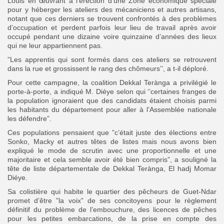
Louis en œuvrant à l’érection d’une Zone économique spéciale
pour y héberger les ateliers des mécaniciens et autres artisans,
notant que ces derniers se trouvent confrontés à des problèmes
d’occupation et perdent parfois leur lieu de travail après avoir
occupé pendant une dizaine voire quinzaine d’années des lieux
qui ne leur appartiennent pas.
”Les apprentis qui sont formés dans ces ateliers se retrouvent
dans la rue et grossissent le rang des chômeurs’’, a t-il déploré.
Pour cette campagne, la coalition Dekkal Terànga a privilégié le
porte-à-porte, a indiqué M. Diéye selon qui ‘’certaines franges de
la population ignoraient que des candidats étaient choisis parmi
les habitants du département pour aller à l’Assemblée nationale
les défendre”.
Ces populations pensaient que ”c’était juste des élections entre
Sonko, Macky et autres têtes de listes mais nous avons bien
expliqué le mode de scrutin avec une proportionnelle et une
majoritaire et cela semble avoir été bien compris”, a souligné la
tête de liste départementale de Dekkal Terànga, El hadj Momar
Diéye.
Sa colistière qui habite le quartier des pêcheurs de Guet-Ndar
promet d’être ”la voix” de ses concitoyens pour le règlement
définitif du problème de l’embouchure, des licences de pêches
pour les petites embarcations, de la prise en compte des