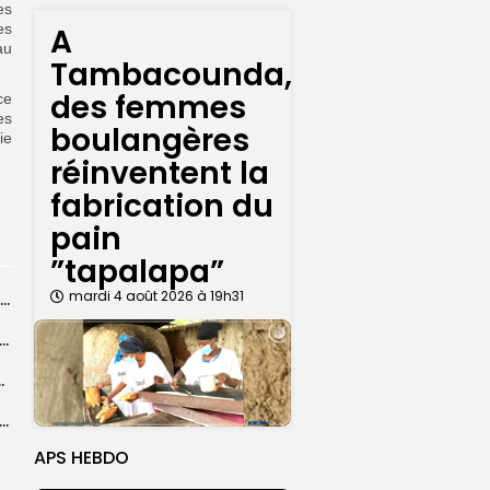
es
es
A
au
Tambacounda,
des femmes
ce
es
boulangères
ie
réinventent la
fabrication du
pain
”tapalapa”
mardi 4 août 2026 à 19h31
Afrobasket féminin U18 2026 : le Sénégal vise un succès d’entrée contre...
agal : 25 décès notés dans 538 interventions menées par la...
s la zone eco n’empêchera pas le...
unda, des femmes boulangères réinventent la fabrication du pain ”tapalapa”
APS HEBDO