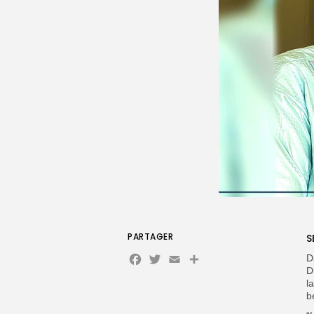
PARTAGER
S
Facebook
Twitter
Email
Partager
D
D
l
b