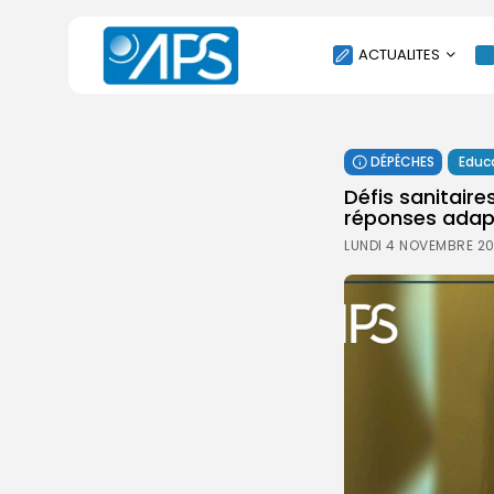
ACTUALITES
POLITIQUE
DÉPÊCHES
Educ
SOCIÉTÉ
Défis sanitaire
ÉCONOMIE
réponses adap
CULTURE
LUNDI 4 NOVEMBRE 20
SPORT
ENVIRONNEMENT
INTERNATIONAL
AGENDA
SANTE