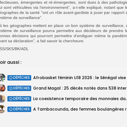
nfectieuses, émergentes et ré-émergentes, sont dues à des pathologi
ui sont véhiculées via l’environnement”, a-t-elle expliqué, notant que l
éographes de la santé “ont un rôle avant-gardiste à jouer par rapport 
ystème de surveillance”.
Si les géographes mettent en place un bon système de surveillance, 
ystème de surveillance pourra permettre aux décideurs de prendre l
onnes décisions qui pourront permettre d’endiguer même la pandém
vant sa déclaration”, a fait savoir la chercheure.
SS/SKS/BK/ADL
oir aussi :
DÉPÊCHES
Grand M
DÉPÊCHES
La coexistence temporaire des monnaies dan
DÉPÊCHES
A Tambaco
DÉPÊCHES