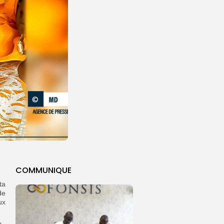
COMMUNIQUE
ta
de
ux