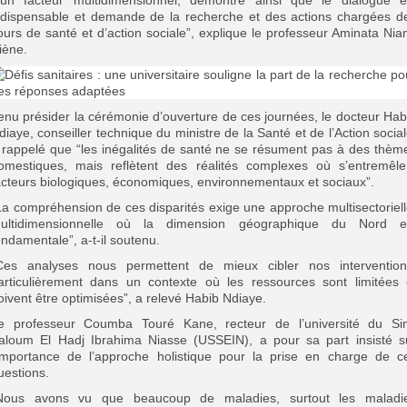
’un facteur multidimensionnel, démontre ainsi que le dialogue e
ndispensable et demande de la recherche et des actions chargées d
ours de santé et d’action sociale”, explique le professeur Aminata Nia
iène.
enu présider la cérémonie d’ouverture de ces journées, le docteur Hab
diaye, conseiller technique du ministre de la Santé et de l’Action social
 rappelé que “les inégalités de santé ne se résument pas à des thèm
omestiques, mais reflètent des réalités complexes où s’entremêle
acteurs biologiques, économiques, environnementaux et sociaux”.
La compréhension de ces disparités exige une approche multisectoriell
ultidimensionnelle où la dimension géographique du Nord e
ondamentale”, a-t-il soutenu.
Ces analyses nous permettent de mieux cibler nos intervention
articulièrement dans un contexte où les ressources sont limitées 
oivent être optimisées”, a relevé Habib Ndiaye.
e professeur Coumba Touré Kane, recteur de l’université du Si
aloum El Hadj Ibrahima Niasse (USSEIN), a pour sa part insisté s
’importance de l’approche holistique pour la prise en charge de c
uestions.
Nous avons vu que beaucoup de maladies, surtout les maladi