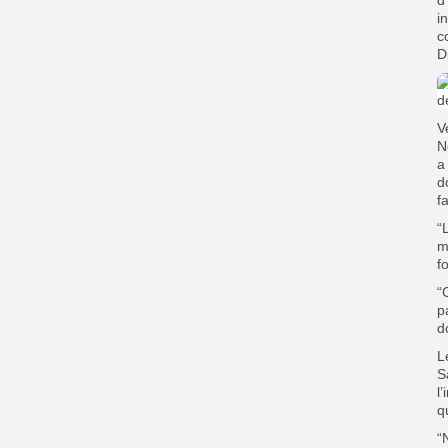
d
i
c
D
V
N
a
d
f
“
m
f
“
p
d
L
S
l
q
“