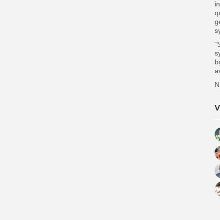
i
q
g
s
“
s
b
a
N
V