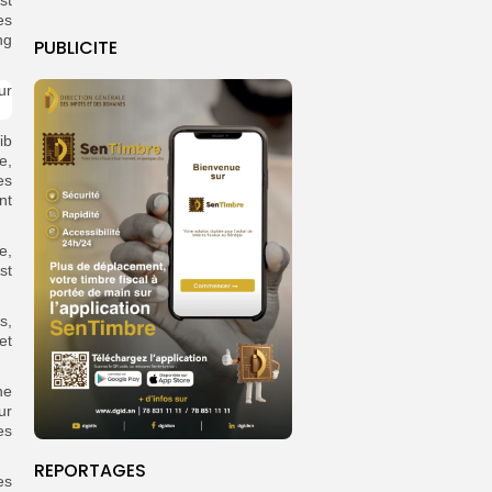
st
es
ng
PUBLICITE
ib
e,
es
nt
e,
st
s,
et
ne
ur
es
REPORTAGES
es