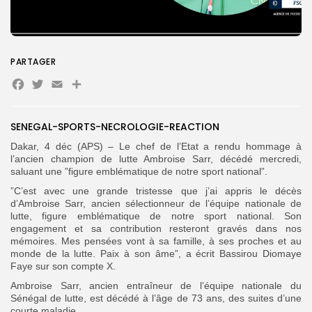
Search
Search
for:
Button
PARTAGER
FR
Facebook
Twitter
Email
Partager
SENEGAL-SPORTS-NECROLOGIE-REACTION
Dakar, 4 déc (APS) – Le chef de l’Etat a rendu hommage à
l’ancien champion de lutte Ambroise Sarr, décédé mercredi,
saluant une ”figure emblématique de notre sport national”.
”C’est avec une grande tristesse que j’ai appris le décès
d’Ambroise Sarr, ancien sélectionneur de l’équipe nationale de
lutte, figure emblématique de notre sport national. Son
engagement et sa contribution resteront gravés dans nos
mémoires. Mes pensées vont à sa famille, à ses proches et au
monde de la lutte. Paix à son âme”, a écrit Bassirou Diomaye
Faye sur son compte X.
Ambroise Sarr, ancien entraîneur de l’équipe nationale du
Sénégal de lutte, est décédé à l’âge de 73 ans, des suites d’une
courte maladie.