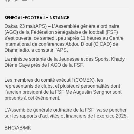
Facebook
Twitter
Email
Partager
Search
Search
for:
Button
SENEGAL-FOOTBALL-INSTANCE
‎Dakar, 23 mai(APS) – L’Assemblée générale ordinaire
FR
(AGO) de la Fédération sénégalaise de football (FSF)
s’est ouverte, ce samedi, peu après 11 heures au Centre
international de conférences Abdou Diouf (CICAD) de
Diamniadio, a constaté l’APS.
‎La ministre sortante de la Jeunesse et des Sports, Khady
Diène Gaye préside l’AGO de la FSF.
‎Les membres du comité exécutif (COMEX), les
représentants de clubs, et plusieurs personnalités dont
l’ancien président de la FSF Me Augustin Senghor sont
présents à cet événement.
‎‎L’Assemblée générale ordinaire de la FSF va se pencher
sur les rapports d’activités et financiers de l’exercice 2025.
‎BHC/AB/MK