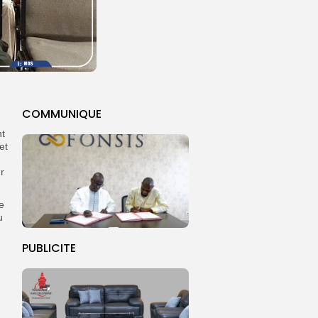
COMMUNIQUE
nt
et
r
e
u
PUBLICITE