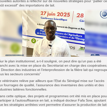
ouvelles autorités à réfléchir sur de nouvelles stratégies pour ”pallier ce
oût excessif” des importations de lait.
Sur le plan institutionnel, a-t-il souligné, on peut dire qu’un pas a été
ranchi avec la mise en place du Secrétariat en charge des coopératives
a Direction des industries et l’interprofession de la filière lait qui regroup
ous les secteurs concernés”
e vétérinaire relève par ailleurs que l’Etat du Sénégal mise sur l’accès
ux fourrages de qualité, l’assurance des inventaires
des unités et des
ndustries laitières fonctionnelles.
ans cette optique, des projets et programmes ont été mis en place pou
articiper à l’autosuffisance en lait, a indiqué docteur Fafa Sow, ajoutant
ue les
stratégies arrêtées vont permettre d’assurer la production de lait