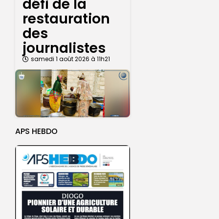
défi de la
restauration
des
journalistes
samedi 1 août 2026 à 11h21
APS HEBDO