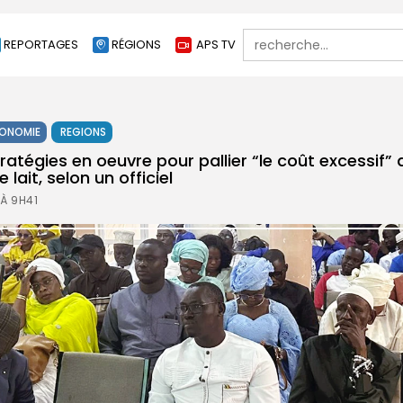
Search
REPORTAGES
RÉGIONS
APS TV
for:
ONOMIE
REGIONS
ratégies en oeuvre pour pallier “le coût excessif” 
lait, selon un officiel
 À 9H41