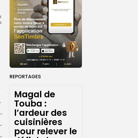
t
s
REPORTAGES
Magal de
Touba :
rprend encore...
l’ardeur des
dans les coulisses de la restauration de la presse...
cuisinières
 la CEDEAO adopte son plan d’actions stratégiques...
pour relever le
ba : La CSU au plus près des pèlerins