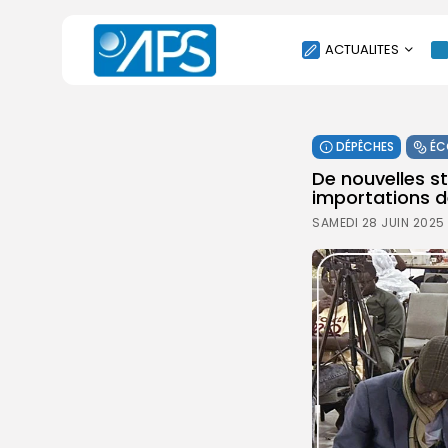
ACTUALITES
POLITIQUE
DÉPÊCHES
ÉC
SOCIÉTÉ
De nouvelles st
ÉCONOMIE
importations de 
CULTURE
SAMEDI 28 JUIN 2025
SPORT
ENVIRONNEMENT
INTERNATIONAL
AGENDA
SANTE