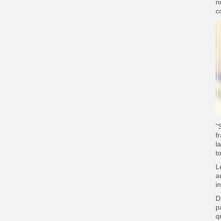
n
c
”
f
l
t
L
a
i
D
p
q