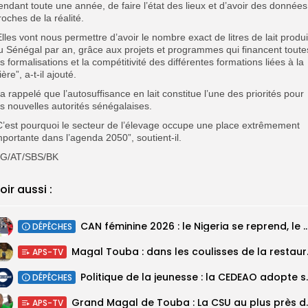
endant toute une année, de faire l’état des lieux et d’avoir des données
roches de la réalité.
Elles vont nous permettre d’avoir le nombre exact de litres de lait produi
u Sénégal par an, grâce aux projets et programmes qui financent toute
es formalisations et la compétitivité des différentes formations liées à la
lière”, a-t-il ajouté.
l a rappelé que
l’autosuffisance en lait constitue l’une des priorités pour
es nouvelles autorités sénégalaises.
C’est pourquoi le secteur de l’élevage occupe une place extrêmement
mportante dans l’agenda 2050”, soutient-il.
G/AT/SBS/BK
oir aussi :
‎CAN féminine 2026 : le Nigeria se reprend, le Malawi su
DÉPÊCHES
Magal Touba : 
APS-TV
Politique de la jeunesse :
DÉPÊCHES
Grand Magal de Tou
APS-TV