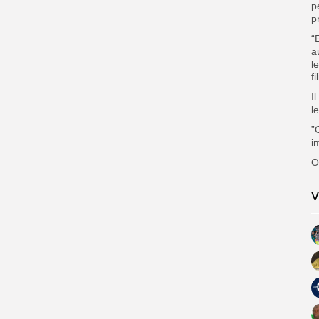
p
p
“
a
l
fi
I
l
”
i
O
V