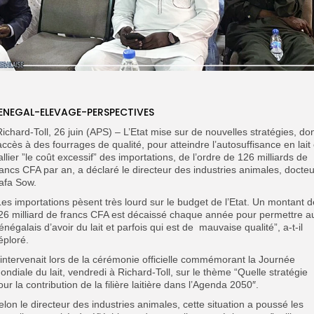
ENEGAL-ELEVAGE-PERSPECTIVES
Richard-Toll, 26 juin (APS) – L’Etat mise sur de nouvelles stratégies, do
’accès à des fourrages de qualité, pour atteindre l’autosuffisance en lait 
allier ”le coût excessif” des importations, de l’ordre de 126 milliards de
rancs CFA par an, a déclaré le directeur des industries animales, docteu
afa Sow.
Les importations pèsent très lourd sur le budget de l’Etat. Un montant d
26 milliard de francs CFA est décaissé chaque année pour permettre a
énégalais d’avoir du lait et parfois qui est de mauvaise qualité”, a-t-il
éploré.
l intervenait lors de la cérémonie officielle commémorant la Journée
ondiale du lait, vendredi à Richard-Toll, sur le thème “
Quelle stratégie
our la contribution de la filière laitière dans l’Agenda 2050″.
elon le directeur des industries animales, cette situation a poussé les