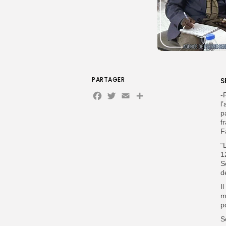
PARTAGER
S
Facebook
Twitter
Email
Partager
-
l
p
f
F
“
1
S
d
I
m
p
S