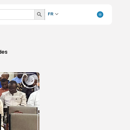
Search
FR
Button
des